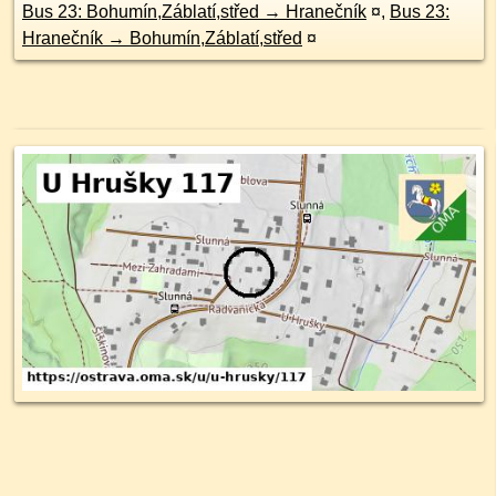
Bus 23: Bohumín,Záblatí,střed → Hranečník
¤
,
Bus 23:
Hranečník → Bohumín,Záblatí,střed
¤