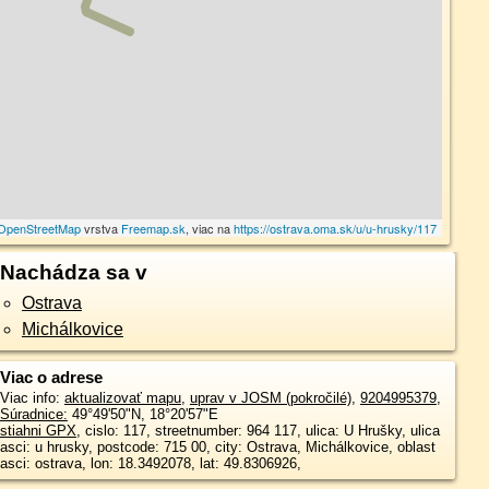
OpenStreetMap
vrstva
Freemap.sk
, viac na
https://ostrava.oma.sk/u/u-hrusky/117
Nachádza sa v
Ostrava
Michálkovice
Viac o adrese
Viac info:
aktualizovať mapu
,
uprav v JOSM (pokročilé)
,
9204995379
,
Súradnice:
49°49'50"N
,
18°20'57"E
stiahni GPX
, cislo: 117, streetnumber: 964 117, ulica: U Hrušky, ulica
asci: u hrusky, postcode: 715 00, city: Ostrava, Michálkovice, oblast
asci: ostrava, lon: 18.3492078, lat: 49.8306926,