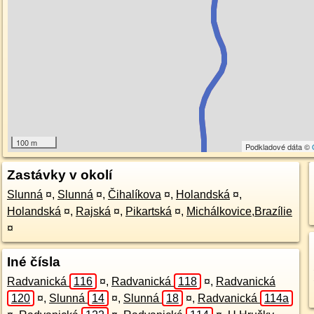
100 m
Podkladové dáta ©
Zastávky v okolí
Slunná
¤
,
Slunná
¤
,
Čihalíkova
¤
,
Holandská
¤
,
Holandská
¤
,
Rajská
¤
,
Pikartská
¤
,
Michálkovice,Brazílie
¤
Iné čísla
Radvanická
116
¤
,
Radvanická
118
¤
,
Radvanická
120
¤
,
Slunná
14
¤
,
Slunná
18
¤
,
Radvanická
114a