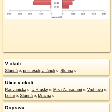
V okolí
Slunná
¤
,
prístrešok, altánok
¤
,
Slunná
¤
Ulice v okolí
Radvanická
¤
,
U Hrušky
¤
,
Mezi Zahradami
¤
,
Vrublova
¤
,
Lesní
¤
,
Slunná
¤
,
Mrazná
¤
Doprava