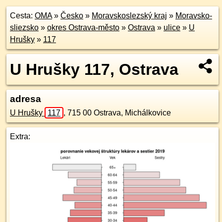
Cesta:
OMA
»
Česko
»
Moravskoslezský kraj
»
Moravsko-
sliezsko
»
okres Ostrava-město
»
Ostrava
»
ulice
»
U
Hrušky
»
117
U Hrušky 117, Ostrava
adresa
U Hrušky
117
,
715 00
Ostrava, Michálkovice
Extra: