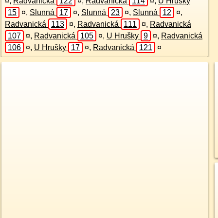
¤
,
Radvanická
122
¤
,
Radvanická
114
¤
,
U Hrušky
15
¤
,
Slunná
17
¤
,
Slunná
23
¤
,
Slunná
12
¤
,
Radvanická
113
¤
,
Radvanická
111
¤
,
Radvanická
107
¤
,
Radvanická
105
¤
,
U Hrušky
9
¤
,
Radvanická
106
¤
,
U Hrušky
17
¤
,
Radvanická
121
¤