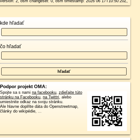
version: 2, osm changeset: 0, osm timestamp: 2026 06 17T10:50:20Z,
kde hľadať
čo hľadať
Podpor projekt OMA:
Spojte sa s nami
na facebooku
,
zdieľajte túto
stránku na Facebooku
,
na Twittri
, alebo
umiestnite odkaz na svoju stránku.
Ale hlavne doplňte dáta do Openstreetmap,
články do wikipédie, ...