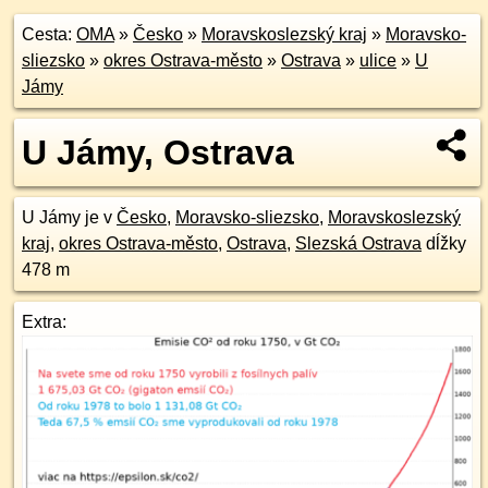
Cesta:
OMA
»
Česko
»
Moravskoslezský kraj
»
Moravsko-
sliezsko
»
okres Ostrava-město
»
Ostrava
»
ulice
»
U
Jámy
U Jámy, Ostrava
U Jámy je v
Česko
,
Moravsko-sliezsko
,
Moravskoslezský
kraj
,
okres Ostrava-město
,
Ostrava
,
Slezská Ostrava
dĺžky
478 m
Extra: