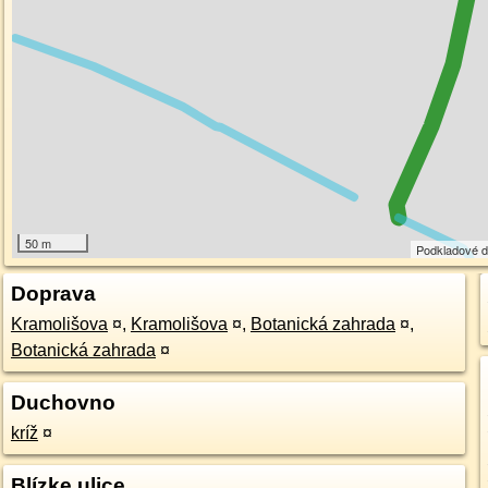
50 m
Podkladové 
Doprava
Kramolišova
¤
,
Kramolišova
¤
,
Botanická zahrada
¤
,
Botanická zahrada
¤
Duchovno
kríž
¤
Blízke ulice