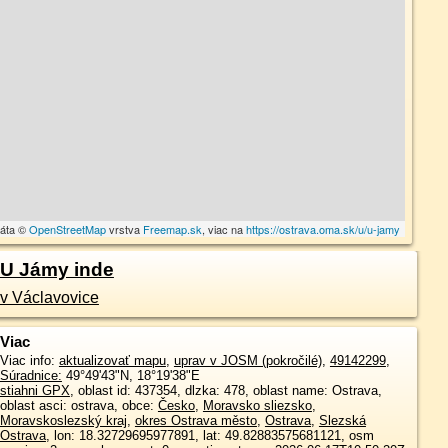
dáta ©
OpenStreetMap
vrstva
Freemap.sk
, viac na
https://ostrava.oma.sk/u/u-jamy
U Jámy inde
v Václavovice
Viac
Viac info:
aktualizovať mapu
,
uprav v JOSM (pokročilé)
,
49142299
,
Súradnice:
49°49'43"N
,
18°19'38"E
stiahni GPX
, oblast id: 437354, dlzka: 478, oblast name: Ostrava,
oblast asci: ostrava, obce:
Česko
,
Moravsko sliezsko
,
Moravskoslezský kraj
,
okres Ostrava město
,
Ostrava
,
Slezská
Ostrava
, lon: 18.32729695977891, lat: 49.82883575681121, osm