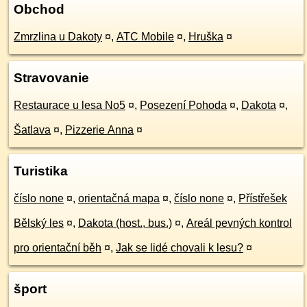
Obchod
Zmrzlina u Dakoty
¤
,
ATC Mobile
¤
,
Hruška
¤
Stravovanie
Restaurace u lesa No5
¤
,
Posezení Pohoda
¤
,
Dakota
¤
,
Šatlava
¤
,
Pizzerie Anna
¤
Turistika
číslo none
¤
,
orientačná mapa
¤
,
číslo none
¤
,
Přístřešek
Bělský les
¤
,
Dakota (host., bus.)
¤
,
Areál pevných kontrol
pro orientační běh
¤
,
Jak se lidé chovali k lesu?
¤
šport