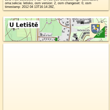
oma:sekcia: letisko, osm version: 2, osm changeset: 0, osm
timestamp: 2012 04 13T16:14:28Z,