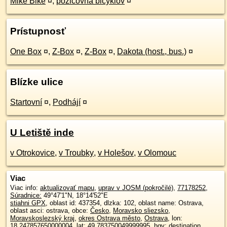
Mike Bike
¤
,
požičovňa bicyklov
¤
Prístupnosť
One Box
¤
,
Z-Box
¤
,
Z-Box
¤
,
Dakota (host., bus.)
¤
Blízke ulice
Startovní
¤
,
Podhájí
¤
U Letiště inde
v Otrokovice
,
v Troubky
,
v Holešov
,
v Olomouc
Viac
Viac info:
aktualizovať mapu
,
uprav v JOSM (pokročilé)
,
77178252
,
Súradnice:
49°47'1"N
,
18°14'52"E
stiahni GPX
, oblast id: 437354, dlzka: 102, oblast name: Ostrava,
oblast asci: ostrava, obce:
Česko
,
Moravsko sliezsko
,
Moravskoslezský kraj
,
okres Ostrava město
,
Ostrava
, lon:
18.247857650000004, lat: 49.783750049999995, hgv: destination,