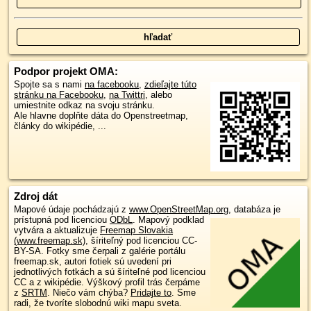
Podpor projekt OMA:
Spojte sa s nami
na facebooku
,
zdieľajte túto
stránku na Facebooku
,
na Twittri
, alebo
umiestnite odkaz na svoju stránku.
Ale hlavne doplňte dáta do Openstreetmap,
články do wikipédie, ...
Zdroj dát
Mapové údaje pochádzajú z
www.OpenStreetMap.org
, databáza je
prístupná pod licenciou
ODbL
.
Mapový podklad
vytvára a aktualizuje
Freemap Slovakia
(www.freemap.sk)
, šíriteľný pod licenciou CC-
BY-SA. Fotky sme čerpali z galérie portálu
freemap.sk, autori fotiek sú uvedení pri
jednotlivých fotkách a sú šíriteľné pod licenciou
CC a z wikipédie. Výškový profil trás čerpáme
z
SRTM
. Niečo vám chýba?
Pridajte to
. Sme
radi, že tvoríte slobodnú wiki mapu sveta.