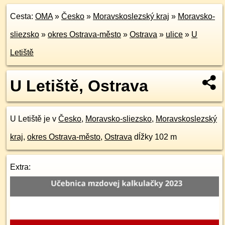
Cesta:
OMA
»
Česko
»
Moravskoslezský kraj
»
Moravsko-
sliezsko
»
okres Ostrava-město
»
Ostrava
»
ulice
»
U
Letiště
U Letiště, Ostrava
U Letiště je v
Česko
,
Moravsko-sliezsko
,
Moravskoslezský
kraj
,
okres Ostrava-město
,
Ostrava
dĺžky 102 m
Extra: