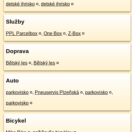
detské ihrisko
¤
,
detské ihrisko
¤
Služby
PPL Parcelbox
¤
,
One Box
¤
,
Z-Box
¤
Doprava
Bělský les
¤
,
Bělský les
¤
Auto
parkovisko
¤
,
Pneuservis Plzeňská
¤
,
parkovisko
¤
,
parkovisko
¤
Bicykel