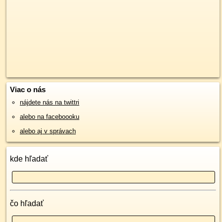
Viac o nás
nájdete nás na twittri
alebo na faceboooku
alebo aj v správach
kde hľadať
čo hľadať