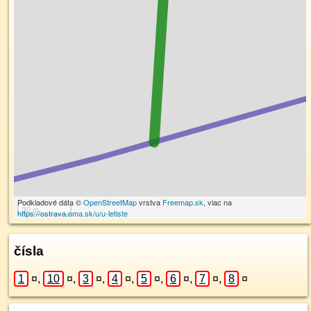
Podkladové dáta ©
OpenStreetMap
vrstva
Freemap.sk
, viac na
30 m
https://ostrava.oma.sk/u/u-letiste
čísla
1
¤
,
10
¤
,
3
¤
,
4
¤
,
5
¤
,
6
¤
,
7
¤
,
8
¤