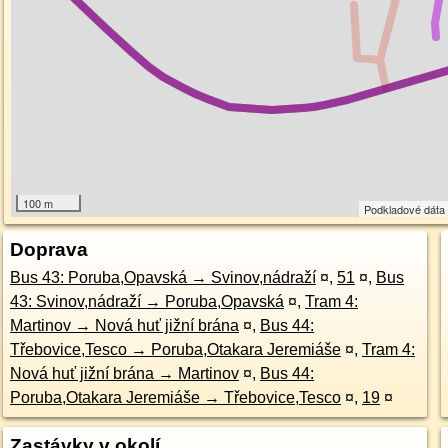
100 m
Podkladové dát
Doprava
Bus 43: Poruba,Opavská → Svinov,nádraží
¤
,
51
¤
,
Bus
43: Svinov,nádraží → Poruba,Opavská
¤
,
Tram 4:
Martinov → Nová huť jižní brána
¤
,
Bus 44:
Třebovice,Tesco → Poruba,Otakara Jeremiáše
¤
,
Tram 4:
Nová huť jižní brána → Martinov
¤
,
Bus 44:
Poruba,Otakara Jeremiáše → Třebovice,Tesco
¤
,
19
¤
Zastávky v okolí