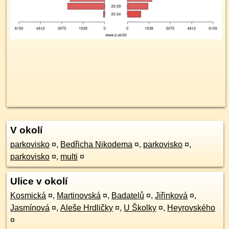
V okolí
parkovisko
¤
,
Bedřicha Nikodema
¤
,
parkovisko
¤
,
parkovisko
¤
,
multi
¤
Ulice v okolí
Kosmická
¤
,
Martinovská
¤
,
Badatelů
¤
,
Jiřinková
¤
,
Jasmínová
¤
,
Aleše Hrdličky
¤
,
U Školky
¤
,
Heyrovského
¤