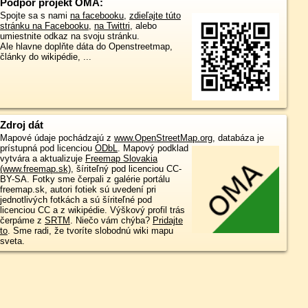
Podpor projekt OMA:
Spojte sa s nami
na facebooku
,
zdieľajte túto
stránku na Facebooku
,
na Twittri
, alebo
umiestnite odkaz na svoju stránku.
Ale hlavne doplňte dáta do Openstreetmap,
články do wikipédie, ...
Zdroj dát
Mapové údaje pochádzajú z
www.OpenStreetMap.org
, databáza je
prístupná pod licenciou
ODbL
.
Mapový podklad
vytvára a aktualizuje
Freemap Slovakia
(www.freemap.sk)
, šíriteľný pod licenciou CC-
BY-SA. Fotky sme čerpali z galérie portálu
freemap.sk, autori fotiek sú uvedení pri
jednotlivých fotkách a sú šíriteľné pod
licenciou CC a z wikipédie. Výškový profil trás
čerpáme z
SRTM
. Niečo vám chýba?
Pridajte
to
. Sme radi, že tvoríte slobodnú wiki mapu
sveta.