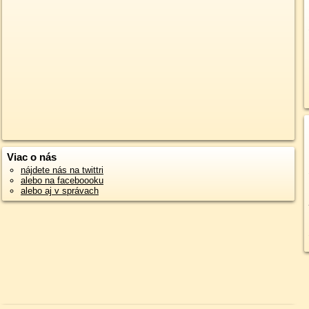
Viac o nás
nájdete nás na twittri
alebo na faceboooku
alebo aj v správach