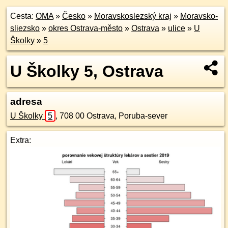
Cesta:
OMA
»
Česko
»
Moravskoslezský kraj
»
Moravsko-
sliezsko
»
okres Ostrava-město
»
Ostrava
»
ulice
»
U
Školky
»
5
U Školky 5, Ostrava
adresa
U Školky
5
,
708 00
Ostrava, Poruba-sever
Extra: