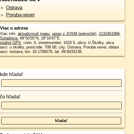
Ostrava
Poruba-sever
Viac o adrese
Viac info:
aktualizovať mapu
,
uprav v JOSM (pokročilé)
,
2132461996
,
Súradnice:
49°50'35"N
,
18°10'47"E
stiahni GPX
, cislo: 5, streetnumber: 1620 5, ulica: U Školky, ulica
asci: u skolky, postcode: 708 00, city: Ostrava, Poruba sever, oblast
asci: ostrava, lon: 18.1799275, lat: 49.8433138,
kde hľadať
čo hľadať