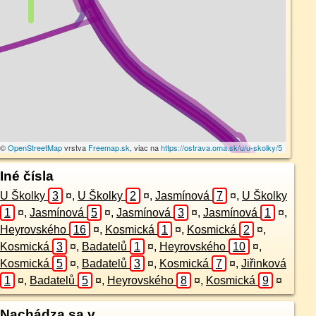
a ©
OpenStreetMap
vrstva
Freemap.sk
, viac na
https://ostrava.oma.sk/u/u-skolky/5
Iné čísla
U Školky
3
¤
,
U Školky
2
¤
,
Jasmínová
7
¤
,
U Školky
1
¤
,
Jasmínová
5
¤
,
Jasmínová
3
¤
,
Jasmínová
1
¤
,
Heyrovského
16
¤
,
Kosmická
1
¤
,
Kosmická
2
¤
,
Kosmická
3
¤
,
Badatelů
1
¤
,
Heyrovského
10
¤
,
Kosmická
5
¤
,
Badatelů
3
¤
,
Kosmická
7
¤
,
Jiřinková
1
¤
,
Badatelů
5
¤
,
Heyrovského
8
¤
,
Kosmická
9
¤
Nachádza sa v