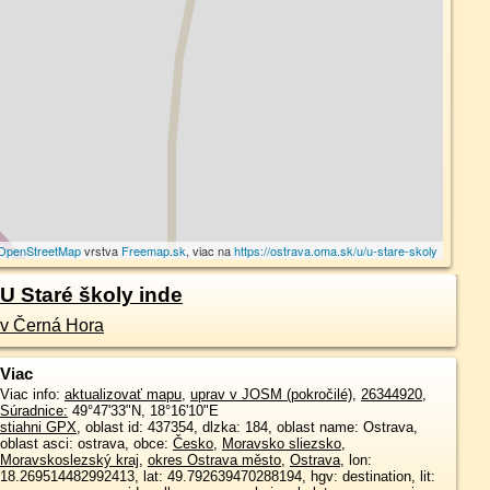
OpenStreetMap
vrstva
Freemap.sk
, viac na
https://ostrava.oma.sk/u/u-stare-skoly
U Staré školy inde
v Černá Hora
Viac
Viac info:
aktualizovať mapu
,
uprav v JOSM (pokročilé)
,
26344920
,
Súradnice:
49°47'33"N
,
18°16'10"E
stiahni GPX
, oblast id: 437354, dlzka: 184, oblast name: Ostrava,
oblast asci: ostrava, obce:
Česko
,
Moravsko sliezsko
,
Moravskoslezský kraj
,
okres Ostrava město
,
Ostrava
, lon:
18.269514482992413, lat: 49.792639470288194, hgv: destination, lit: