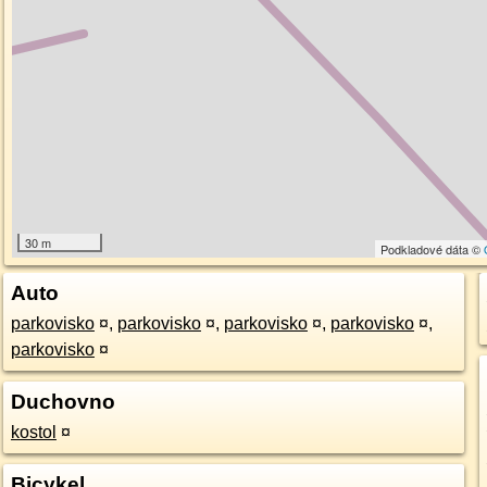
30 m
Podkladové dáta ©
Auto
parkovisko
¤
,
parkovisko
¤
,
parkovisko
¤
,
parkovisko
¤
,
parkovisko
¤
Duchovno
kostol
¤
Bicykel