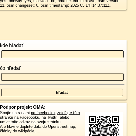
yes, oneway: yes, sidewalk: no, oma:sekcia: skolstvo, osm version:
11, osm changeset: 0, osm timestamp: 2025 05 14T14:37:11Z,
kde hľadať
čo hľadať
Podpor projekt OMA:
Spojte sa s nami
na facebooku
,
zdieľajte túto
stránku na Facebooku
,
na Twittri
, alebo
umiestnite odkaz na svoju stránku.
Ale hlavne doplňte dáta do Openstreetmap,
články do wikipédie, ...