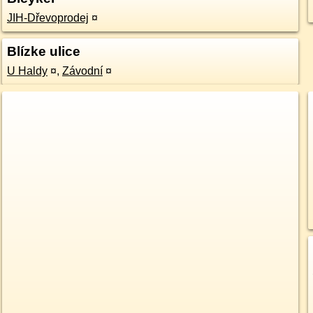
JIH-Dřevoprodej
¤
Blízke ulice
U Haldy
¤
,
Závodní
¤