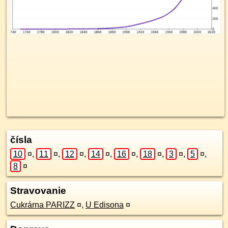
čísla
10
¤
,
11
¤
,
12
¤
,
14
¤
,
16
¤
,
18
¤
,
3
¤
,
5
¤
,
8
¤
Stravovanie
Cukrárna PARIZZ
¤
,
U Edisona
¤