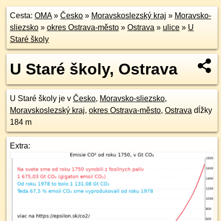
Cesta:
OMA
»
Česko
»
Moravskoslezský kraj
»
Moravsko-
sliezsko
»
okres Ostrava-město
»
Ostrava
»
ulice
»
U
Staré školy
U Staré školy, Ostrava
U Staré školy je v
Česko
,
Moravsko-sliezsko
,
Moravskoslezský kraj
,
okres Ostrava-město
,
Ostrava
dĺžky
184 m
Extra: