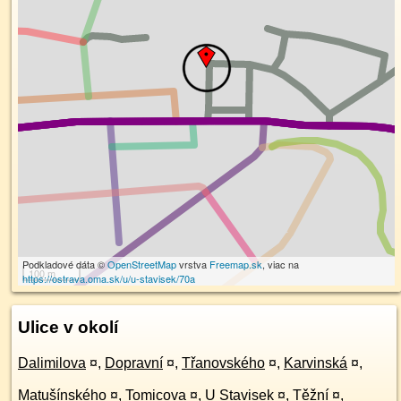
Podkladové dáta ©
OpenStreetMap
vrstva
Freemap.sk
, viac na
100 m
https://ostrava.oma.sk/u/u-stavisek/70a
Ulice v okolí
Dalimilova
¤
,
Dopravní
¤
,
Třanovského
¤
,
Karvinská
¤
,
Matušínského
¤
,
Tomicova
¤
,
U Stavisek
¤
,
Těžní
¤
,