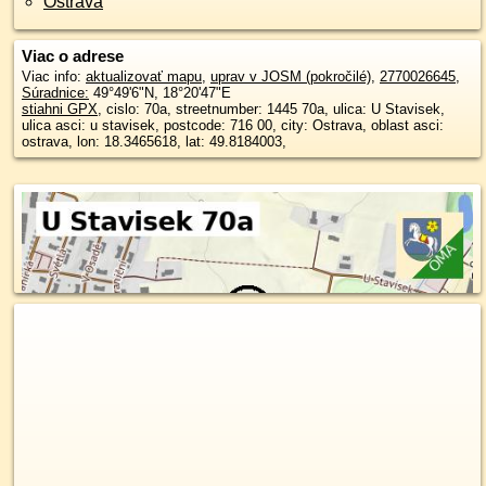
Ostrava
Viac o adrese
Viac info:
aktualizovať mapu
,
uprav v JOSM (pokročilé)
,
2770026645
,
Súradnice:
49°49'6"N
,
18°20'47"E
stiahni GPX
, cislo: 70a, streetnumber: 1445 70a, ulica: U Stavisek,
ulica asci: u stavisek, postcode: 716 00, city: Ostrava, oblast asci:
ostrava, lon: 18.3465618, lat: 49.8184003,