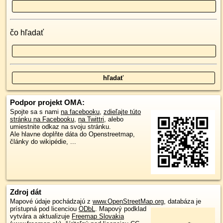
čo hľadať
Podpor projekt OMA:
Spojte sa s nami
na facebooku
,
zdieľajte túto
stránku na Facebooku
,
na Twittri
, alebo
umiestnite odkaz na svoju stránku.
Ale hlavne doplňte dáta do Openstreetmap,
články do wikipédie, ...
Zdroj dát
Mapové údaje pochádzajú z
www.OpenStreetMap.org
, databáza je
prístupná pod licenciou
ODbL
.
Mapový podklad
vytvára a aktualizuje
Freemap Slovakia