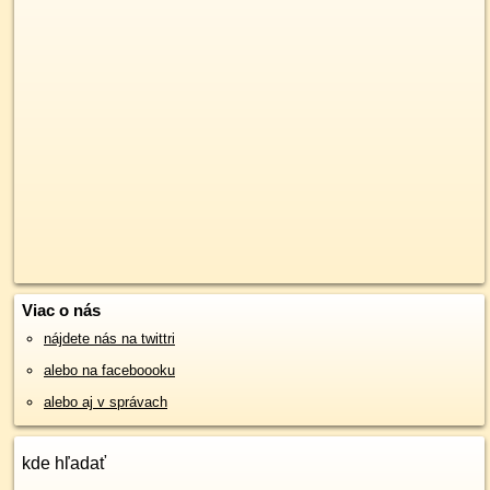
Viac o nás
nájdete nás na twittri
alebo na faceboooku
alebo aj v správach
kde hľadať