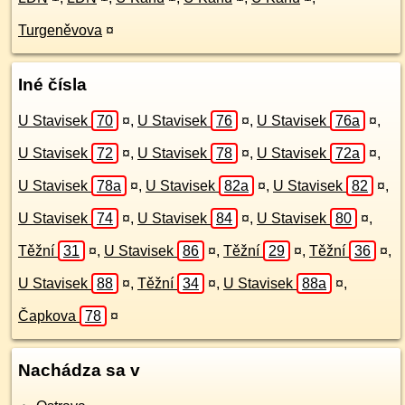
Turgeněvova
¤
Iné čísla
U Stavisek
70
¤
,
U Stavisek
76
¤
,
U Stavisek
76a
¤
,
U Stavisek
72
¤
,
U Stavisek
78
¤
,
U Stavisek
72a
¤
,
U Stavisek
78a
¤
,
U Stavisek
82a
¤
,
U Stavisek
82
¤
,
U Stavisek
74
¤
,
U Stavisek
84
¤
,
U Stavisek
80
¤
,
Těžní
31
¤
,
U Stavisek
86
¤
,
Těžní
29
¤
,
Těžní
36
¤
,
U Stavisek
88
¤
,
Těžní
34
¤
,
U Stavisek
88a
¤
,
Čapkova
78
¤
Nachádza sa v