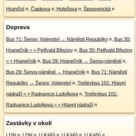
Hraniční
¤
,
Čapkova
¤
,
Holešova
¤
,
Šporovnická
¤
Doprava
Bus 71: Šenov, Volenství → Náměstí Republiky
¤
,
Bus 30:
Hranečník = > Petřvald,Březiny
¤
,
Bus 30: Petřvald,Březiny
= > Hranečník
¤
,
Bus 29: Hranečník → Šenov,náměstí
¤
,
Bus 29: Šenov,náměstí → Hranečník
¤
,
Bus 71: Náměstí
Republiky → Šenov, Volenství
¤
,
Trolleybus 101: Hlavní
nádraží = > Radvanice,Ludvíkova
¤
,
Trolleybus 101:
Radvanice,Ludvíkova = > Hlavní nádraží
¤
Zastávky v okolí
LDN
¤
,
LDN
¤
,
U Káňů
¤
,
U Káňů
¤
,
U Káňů
¤
,