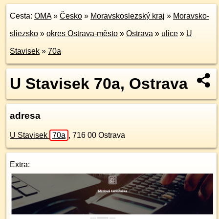
Cesta:
OMA
»
Česko
»
Moravskoslezský kraj
»
Moravsko-
sliezsko
»
okres Ostrava-město
»
Ostrava
»
ulice
»
U
Stavisek
»
70a
U Stavisek 70a, Ostrava
adresa
U Stavisek
70a
,
716 00
Ostrava
Extra: