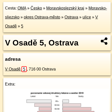
Cesta:
OMA
»
Česko
»
Moravskoslezský kraj
»
Moravsko-
sliezsko
»
okres Ostrava-město
»
Ostrava
»
ulice
»
V
Osadě
»
5
V Osadě 5, Ostrava
adresa
V Osadě
5
,
716 00
Ostrava
Extra: