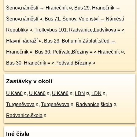
Šenov,náměstí → Hranečník
¤
,
Bus 29: Hranečník →
Šenov,náměstí
¤
,
Bus 71: Šenov, Volenství → Náměstí
Republiky
¤
,
Trolleybus 101: Radvanice,Ludvíkova = >
Hlavní nádraží
¤
,
Bus 23: Bohumín,Záblatí,střed →
Hranečník
¤
,
Bus 30: Petřvald,Březiny = > Hranečník
¤
,
Bus 30: Hranečník = > Petřvald,Březiny
¤
Zastávky v okolí
U Káňů
¤
,
U Káňů
¤
,
U Káňů
¤
,
LDN
¤
,
LDN
¤
,
Turgeněvova
¤
,
Turgeněvova
¤
,
Radvanice,škola
¤
,
Radvanice,škola
¤
Iné čísla