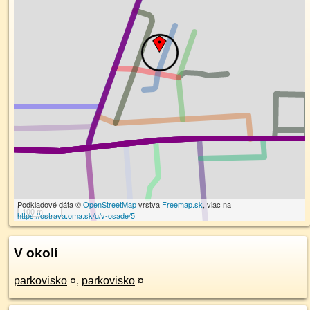
Podkladové dáta ©
OpenStreetMap
vrstva
Freemap.sk
, viac na
100 m
https://ostrava.oma.sk/u/v-osade/5
V okolí
parkovisko
¤
,
parkovisko
¤