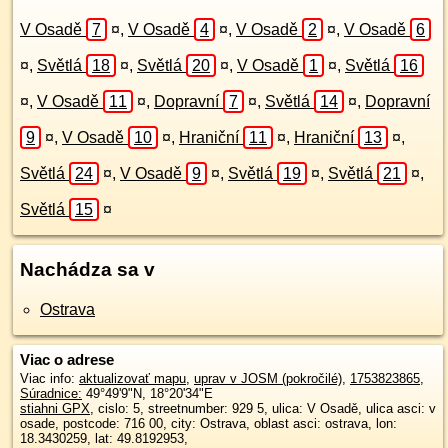
V Osadě
7
¤
,
V Osadě
4
¤
,
V Osadě
2
¤
,
V Osadě
6
¤
,
Světlá
18
¤
,
Světlá
20
¤
,
V Osadě
1
¤
,
Světlá
16
¤
,
V Osadě
11
¤
,
Dopravní
7
¤
,
Světlá
14
¤
,
Dopravní
9
¤
,
V Osadě
10
¤
,
Hraniční
11
¤
,
Hraniční
13
¤
,
Světlá
24
¤
,
V Osadě
9
¤
,
Světlá
19
¤
,
Světlá
21
¤
,
Světlá
15
¤
Nachádza sa v
Ostrava
Viac o adrese
Viac info:
aktualizovať mapu
,
uprav v JOSM (pokročilé)
,
1753823865
,
Súradnice:
49°49'9"N
,
18°20'34"E
stiahni GPX
, cislo: 5, streetnumber: 929 5, ulica: V Osadě, ulica asci: v
osade, postcode: 716 00, city: Ostrava, oblast asci: ostrava, lon:
18.3430259, lat: 49.8192953,