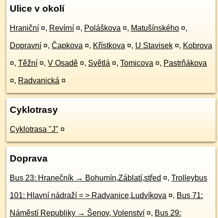
Ulice v okolí
Hraniční
¤
,
Revírní
¤
,
Poláškova
¤
,
Matušínského
¤
,
Dopravní
¤
,
Čapkova
¤
,
Křístkova
¤
,
U Stavisek
¤
,
Kobrova
¤
,
Těžní
¤
,
V Osadě
¤
,
Světlá
¤
,
Tomicova
¤
,
Pastrňákova
¤
,
Radvanická
¤
Cyklotrasy
Cyklotrasa "J"
¤
Doprava
Bus 23: Hranečník → Bohumín,Záblatí,střed
¤
,
Trolleybus
101: Hlavní nádraží = > Radvanice,Ludvíkova
¤
,
Bus 71:
Náměstí Republiky → Šenov, Volenství
¤
,
Bus 29: