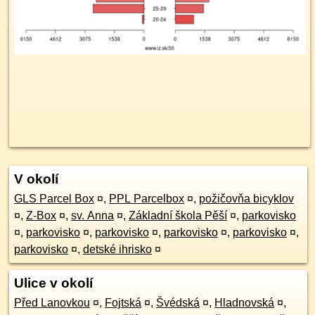
V okolí
GLS Parcel Box
¤
,
PPL Parcelbox
¤
,
požičovňa bicyklov
¤
,
Z-Box
¤
,
sv. Anna
¤
,
Základní škola Pěší
¤
,
parkovisko
¤
,
parkovisko
¤
,
parkovisko
¤
,
parkovisko
¤
,
parkovisko
¤
,
parkovisko
¤
,
detské ihrisko
¤
Ulice v okolí
Před Lanovkou
¤
,
Fojtská
¤
,
Švédská
¤
,
Hladnovská
¤
,