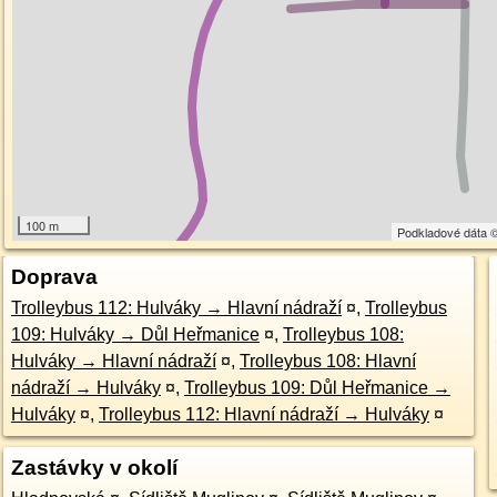
100 m
Podkladové dáta 
Doprava
Trolleybus 112: Hulváky → Hlavní nádraží
¤
,
Trolleybus
109: Hulváky → Důl Heřmanice
¤
,
Trolleybus 108:
Hulváky → Hlavní nádraží
¤
,
Trolleybus 108: Hlavní
nádraží → Hulváky
¤
,
Trolleybus 109: Důl Heřmanice →
Hulváky
¤
,
Trolleybus 112: Hlavní nádraží → Hulváky
¤
Zastávky v okolí