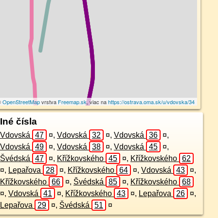
©
OpenStreetMap
vrstva
Freemap.sk
, viac na
https://ostrava.oma.sk/u/vdovska/34
Iné čísla
Vdovská
47
¤
,
Vdovská
32
¤
,
Vdovská
36
¤
,
Vdovská
49
¤
,
Vdovská
38
¤
,
Vdovská
45
¤
,
Švédská
47
¤
,
Křížkovského
45
¤
,
Křížkovského
62
¤
,
Lepařova
28
¤
,
Křížkovského
64
¤
,
Vdovská
43
¤
,
Křížkovského
66
¤
,
Švédská
85
¤
,
Křížkovského
68
¤
,
Vdovská
41
¤
,
Křížkovského
43
¤
,
Lepařova
26
¤
,
Lepařova
29
¤
,
Švédská
51
¤