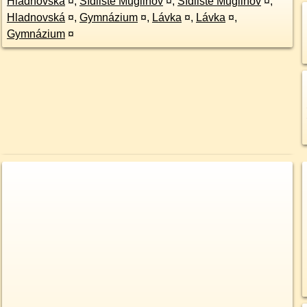
Hladnovská
¤
,
Sídliště Muglinov
¤
,
Sídliště Muglinov
¤
,
Hladnovská
¤
,
Gymnázium
¤
,
Lávka
¤
,
Lávka
¤
,
Gymnázium
¤