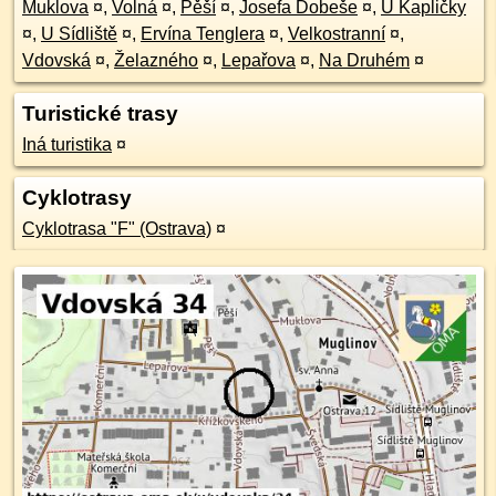
Muklova
¤
,
Volná
¤
,
Pěší
¤
,
Josefa Dobeše
¤
,
U Kapličky
¤
,
U Sídliště
¤
,
Ervína Tenglera
¤
,
Velkostranní
¤
,
Vdovská
¤
,
Želazného
¤
,
Lepařova
¤
,
Na Druhém
¤
Turistické trasy
Iná turistika
¤
Cyklotrasy
Cyklotrasa "F" (Ostrava)
¤