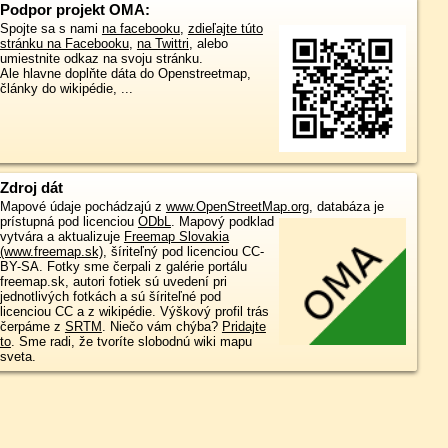
Podpor projekt OMA:
Spojte sa s nami
na facebooku
,
zdieľajte túto
stránku na Facebooku
,
na Twittri
, alebo
umiestnite odkaz na svoju stránku.
Ale hlavne doplňte dáta do Openstreetmap,
články do wikipédie, ...
Zdroj dát
Mapové údaje pochádzajú z
www.OpenStreetMap.org
, databáza je
prístupná pod licenciou
ODbL
.
Mapový podklad
vytvára a aktualizuje
Freemap Slovakia
(www.freemap.sk)
, šíriteľný pod licenciou CC-
BY-SA. Fotky sme čerpali z galérie portálu
freemap.sk, autori fotiek sú uvedení pri
jednotlivých fotkách a sú šíriteľné pod
licenciou CC a z wikipédie. Výškový profil trás
čerpáme z
SRTM
. Niečo vám chýba?
Pridajte
to
. Sme radi, že tvoríte slobodnú wiki mapu
sveta.