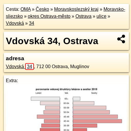
Cesta:
OMA
»
Česko
»
Moravskoslezský kraj
»
Moravsko-
sliezsko
»
okres Ostrava-město
»
Ostrava
»
ulice
»
Vdovská
»
34
Vdovská 34, Ostrava
adresa
Vdovská
34
,
712 00
Ostrava, Muglinov
Extra: