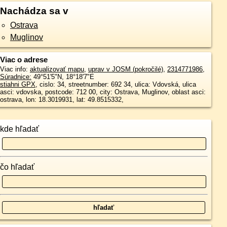
Nachádza sa v
Ostrava
Muglinov
Viac o adrese
Viac info:
aktualizovať mapu
,
uprav v JOSM (pokročilé)
,
2314771986
,
Súradnice:
49°51'5"N
,
18°18'7"E
stiahni GPX
, cislo: 34, streetnumber: 692 34, ulica: Vdovská, ulica
asci: vdovska, postcode: 712 00, city: Ostrava, Muglinov, oblast asci:
ostrava, lon: 18.3019931, lat: 49.8515332,
kde hľadať
čo hľadať