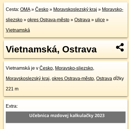
Cesta:
OMA
»
Česko
»
Moravskoslezský kraj
»
Moravsko-
sliezsko
»
okres Ostrava-město
»
Ostrava
»
ulice
»
Vietnamská
Vietnamská, Ostrava
Vietnamská je v
Česko
,
Moravsko-sliezsko
,
Moravskoslezský kraj
,
okres Ostrava-město
,
Ostrava
dĺžky
221 m
Extra: