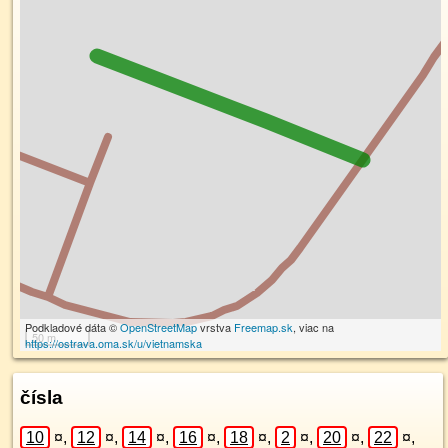
Podkladové dáta ©
OpenStreetMap
vrstva
Freemap.sk
, viac na
50 m
https://ostrava.oma.sk/u/vietnamska
čísla
10
¤
,
12
¤
,
14
¤
,
16
¤
,
18
¤
,
2
¤
,
20
¤
,
22
¤
,