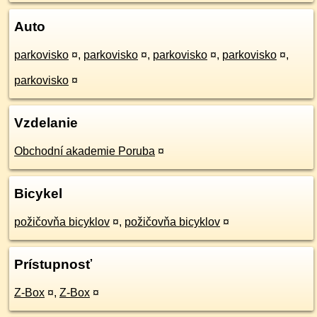
Auto
parkovisko
¤
,
parkovisko
¤
,
parkovisko
¤
,
parkovisko
¤
,
parkovisko
¤
Vzdelanie
Obchodní akademie Poruba
¤
Bicykel
požičovňa bicyklov
¤
,
požičovňa bicyklov
¤
Prístupnosť
Z-Box
¤
,
Z-Box
¤