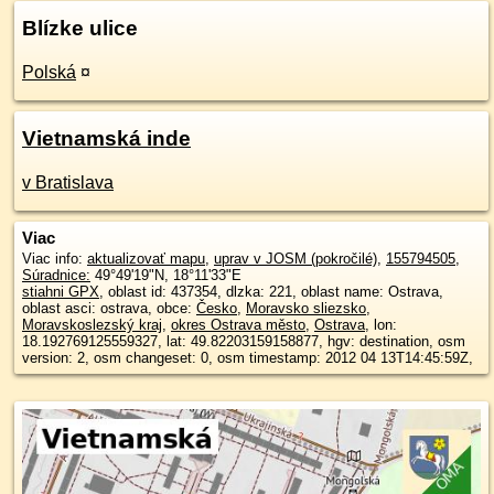
Blízke ulice
Polská
¤
Vietnamská inde
v Bratislava
Viac
Viac info:
aktualizovať mapu
,
uprav v JOSM (pokročilé)
,
155794505
,
Súradnice:
49°49'19"N
,
18°11'33"E
stiahni GPX
, oblast id: 437354, dlzka: 221, oblast name: Ostrava,
oblast asci: ostrava, obce:
Česko
,
Moravsko sliezsko
,
Moravskoslezský kraj
,
okres Ostrava město
,
Ostrava
, lon:
18.192769125559327, lat: 49.82203159158877, hgv: destination, osm
version: 2, osm changeset: 0, osm timestamp: 2012 04 13T14:45:59Z,