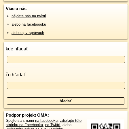
Viac o nás
nájdete nás na twittri
alebo na faceboooku
alebo aj v správach
kde hľadať
čo hľadať
Podpor projekt OMA:
Spojte sa s nami
na facebooku
,
zdieľajte túto
stránku na Facebooku
,
na Twittri
, alebo