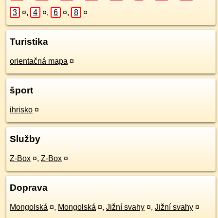
3
¤
,
4
¤
,
6
¤
,
8
¤
Turistika
orientačná mapa
¤
šport
ihrisko
¤
Služby
Z-Box
¤
,
Z-Box
¤
Doprava
Mongolská
¤
,
Mongolská
¤
,
Jižní svahy
¤
,
Jižní svahy
¤