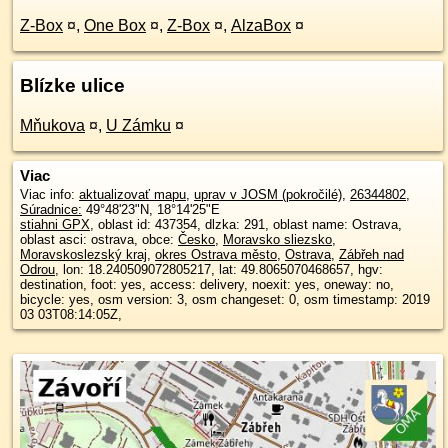
Z-Box
¤
,
One Box
¤
,
Z-Box
¤
,
AlzaBox
¤
Blízke ulice
Mňukova
¤
,
U Zámku
¤
Viac
Viac info:
aktualizovať mapu
,
uprav v JOSM (pokročilé)
,
26344802
,
Súradnice:
49°48'23"N
,
18°14'25"E
stiahni GPX
, oblast id: 437354, dlzka: 291, oblast name: Ostrava,
oblast asci: ostrava, obce:
Česko
,
Moravsko sliezsko
,
Moravskoslezský kraj
,
okres Ostrava město
,
Ostrava
,
Zábřeh nad
Odrou
, lon: 18.240509072805217, lat: 49.8065070468657, hgv:
destination, foot: yes, access: delivery, noexit: yes, oneway: no,
bicycle: yes, osm version: 3, osm changeset: 0, osm timestamp: 2019
03 03T08:14:05Z,