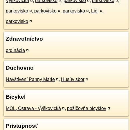
Vyškovická
¤
,
parkovisko
¤
,
parkovisko
¤
,
parkovisko
¤
,
parkovisko
¤
,
parkovisko
¤
,
parkovisko
¤
,
Lidl
¤
,
parkovisko
¤
Zdravotníctvo
ordinácia
¤
Duchovno
Navštívení Panny Marie
¤
,
Husův sbor
¤
Bicykel
MOL, Ostrava - Vyškovická
¤
,
požičovňa bicyklov
¤
Prístupnosť