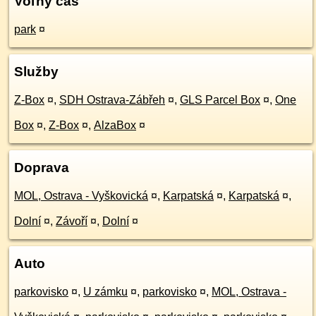
Voľný čas
park
¤
Služby
Z-Box
¤
,
SDH Ostrava-Zábřeh
¤
,
GLS Parcel Box
¤
,
One
Box
¤
,
Z-Box
¤
,
AlzaBox
¤
Doprava
MOL, Ostrava - Vyškovická
¤
,
Karpatská
¤
,
Karpatská
¤
,
Dolní
¤
,
Závoří
¤
,
Dolní
¤
Auto
parkovisko
¤
,
U zámku
¤
,
parkovisko
¤
,
MOL, Ostrava -