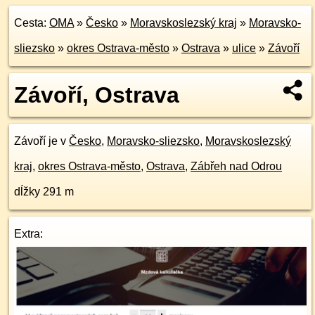
Cesta:
OMA
»
Česko
»
Moravskoslezský kraj
»
Moravsko-
sliezsko
»
okres Ostrava-město
»
Ostrava
»
ulice
»
Závoří
Závoří, Ostrava
Závoří je v
Česko
,
Moravsko-sliezsko
,
Moravskoslezský
kraj
,
okres Ostrava-město
,
Ostrava
,
Zábřeh nad Odrou
dĺžky 291 m
Extra: