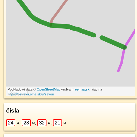
Podkladové dáta ©
OpenStreetMap
vrstva
Freemap.sk
, viac na
50 m
https://ostrava.oma.sk/u/zavori
čísla
24
¤
,
28
¤
,
32
¤
,
21
¤