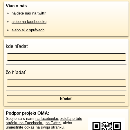
Viac o nás
nájdete nás na twittri
alebo na faceboooku
alebo aj v správach
kde hľadať
čo hľadať
Podpor projekt OMA:
Spojte sa s nami
na facebooku
,
zdieľajte túto
stránku na Facebooku
,
na Twittri
, alebo
umiestnite odkaz na svoju stránku.