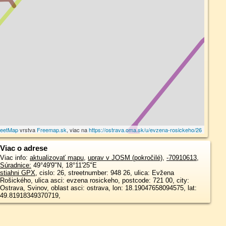
reetMap
vrstva
Freemap.sk
, viac na
https://ostrava.oma.sk/u/evzena-rosickeho/26
Viac o adrese
Viac info:
aktualizovať mapu
,
uprav v JOSM (pokročilé)
,
-70910613
,
Súradnice:
49°49'9"N
,
18°11'25"E
stiahni GPX
, cislo: 26, streetnumber: 948 26, ulica: Evžena
Rošického, ulica asci: evzena rosickeho, postcode: 721 00, city:
Ostrava, Svinov, oblast asci: ostrava, lon: 18.19047658094575, lat:
49.81918349370719,