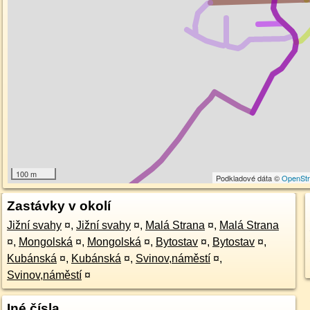
100 m
Podkladové dáta ©
OpenSt
Zastávky v okolí
Jižní svahy
¤
,
Jižní svahy
¤
,
Malá Strana
¤
,
Malá Strana
¤
,
Mongolská
¤
,
Mongolská
¤
,
Bytostav
¤
,
Bytostav
¤
,
Kubánská
¤
,
Kubánská
¤
,
Svinov,náměstí
¤
,
Svinov,náměstí
¤
Iné čísla