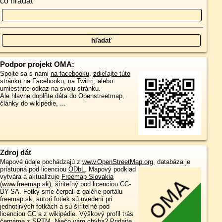
čo hľadať
Podpor projekt OMA:
Spojte sa s nami
na facebooku
,
zdieľajte túto
stránku na Facebooku
,
na Twittri
, alebo
umiestnite odkaz na svoju stránku.
Ale hlavne doplňte dáta do Openstreetmap,
články do wikipédie, ...
Zdroj dát
Mapové údaje pochádzajú z
www.OpenStreetMap.org
, databáza je
prístupná pod licenciou
ODbL
.
Mapový podklad
vytvára a aktualizuje
Freemap Slovakia
(www.freemap.sk)
, šíriteľný pod licenciou CC-
BY-SA. Fotky sme čerpali z galérie portálu
freemap.sk, autori fotiek sú uvedení pri
jednotlivých fotkách a sú šíriteľné pod
licenciou CC a z wikipédie. Výškový profil trás
čerpáme z
SRTM
. Niečo vám chýba?
Pridajte