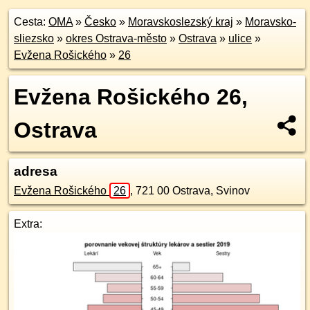
Cesta:
OMA
»
Česko
»
Moravskoslezský kraj
»
Moravsko-
sliezsko
»
okres Ostrava-město
»
Ostrava
»
ulice
»
Evžena Rošického
»
26
Evžena Rošického 26,
Ostrava
adresa
Evžena Rošického
26
,
721 00
Ostrava, Svinov
Extra: