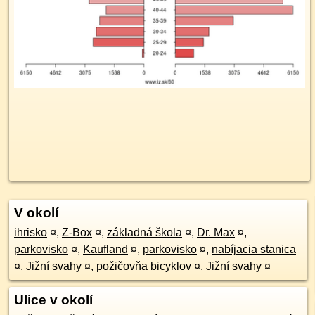
V okolí
ihrisko
¤
,
Z-Box
¤
,
základná škola
¤
,
Dr. Max
¤
,
parkovisko
¤
,
Kaufland
¤
,
parkovisko
¤
,
nabíjacia stanica
¤
,
Jižní svahy
¤
,
požičovňa bicyklov
¤
,
Jižní svahy
¤
Ulice v okolí