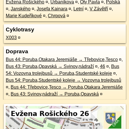
Evžena Rošického
¤
,
Urbaníkova
¤
,
Oty Pavla
¤
,
Polská
¤
,
Janského
¤
,
Josefa Kainara
¤
,
Letní
¤
,
V Závětří
¤
,
Marie Kudeříkové
¤
,
Chrpová
¤
Cyklotrasy
X003
¤
Doprava
Bus 44: Poruba,Otakara Jeremiáše → Třebovice,Tesco
¤
,
Bus 43: Poruba,Opavská → Svinov,nádraží
¤
,
46
¤
,
Bus
54: Vozovna trolejbusů → Poruba,Studentské koleje
¤
,
Bus 54: Poruba,Studentské koleje → Vozovna trolejbusů
¤
,
Bus 44: Třebovice,Tesco → Poruba,Otakara Jeremiáše
¤
,
Bus 43: Svinov,nádraží → Poruba,Opavská
¤