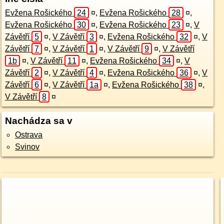
Evžena Rošického
24
¤
,
Evžena Rošického
28
¤
,
Evžena Rošického
30
¤
,
Evžena Rošického
23
¤
,
V
Závětří
5
¤
,
V Závětří
3
¤
,
Evžena Rošického
32
¤
,
V
Závětří
7
¤
,
V Závětří
1
¤
,
V Závětří
9
¤
,
V Závětří
1b
¤
,
V Závětří
11
¤
,
Evžena Rošického
34
¤
,
V
Závětří
2
¤
,
V Závětří
4
¤
,
Evžena Rošického
36
¤
,
V
Závětří
6
¤
,
V Závětří
1a
¤
,
Evžena Rošického
38
¤
,
V Závětří
8
¤
Nachádza sa v
Ostrava
Svinov