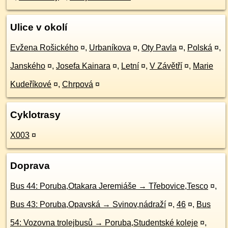
Ulice v okolí
Evžena Rošického
¤
,
Urbaníkova
¤
,
Oty Pavla
¤
,
Polská
¤
,
Janského
¤
,
Josefa Kainara
¤
,
Letní
¤
,
V Závětří
¤
,
Marie
Kudeříkové
¤
,
Chrpová
¤
Cyklotrasy
X003
¤
Doprava
Bus 44: Poruba,Otakara Jeremiáše → Třebovice,Tesco
¤
,
Bus 43: Poruba,Opavská → Svinov,nádraží
¤
,
46
¤
,
Bus
54: Vozovna trolejbusů → Poruba,Studentské koleje
¤
,