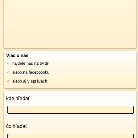
Viac o nás
nájdete nás na twittri
alebo na faceboooku
alebo aj v správach
kde hľadať
čo hľadať