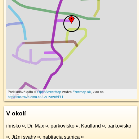
Podkladové dáta ©
OpenStreetMap
vrstva
Freemap.sk
, viac na
100 m
https://ostrava.oma.sk/u/v-zavetri/11
V okolí
ihrisko
¤
,
Dr. Max
¤
,
parkovisko
¤
,
Kaufland
¤
,
parkovisko
¤
,
Jižní svahy
¤
,
nabíjacia stanica
¤