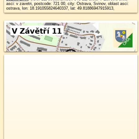
asci: v zavetri, postcode: 721 00, city: Ostrava, Svinov, oblast asci:
ostrava, lon: 18.191055824640337, lat: 49.81886947915913,