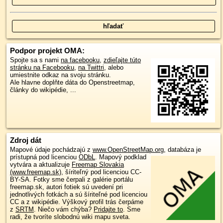
Podpor projekt OMA:
Spojte sa s nami
na facebooku
,
zdieľajte túto
stránku na Facebooku
,
na Twittri
, alebo
umiestnite odkaz na svoju stránku.
Ale hlavne doplňte dáta do Openstreetmap,
články do wikipédie, ...
Zdroj dát
Mapové údaje pochádzajú z
www.OpenStreetMap.org
, databáza je
prístupná pod licenciou
ODbL
.
Mapový podklad
vytvára a aktualizuje
Freemap Slovakia
(www.freemap.sk)
, šíriteľný pod licenciou CC-
BY-SA. Fotky sme čerpali z galérie portálu
freemap.sk, autori fotiek sú uvedení pri
jednotlivých fotkách a sú šíriteľné pod licenciou
CC a z wikipédie. Výškový profil trás čerpáme
z
SRTM
. Niečo vám chýba?
Pridajte to
. Sme
radi, že tvoríte slobodnú wiki mapu sveta.