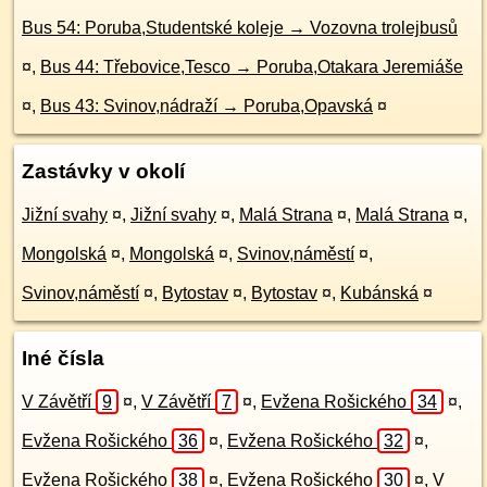
Bus 54: Poruba,Studentské koleje → Vozovna trolejbusů
¤
,
Bus 44: Třebovice,Tesco → Poruba,Otakara Jeremiáše
¤
,
Bus 43: Svinov,nádraží → Poruba,Opavská
¤
Zastávky v okolí
Jižní svahy
¤
,
Jižní svahy
¤
,
Malá Strana
¤
,
Malá Strana
¤
,
Mongolská
¤
,
Mongolská
¤
,
Svinov,náměstí
¤
,
Svinov,náměstí
¤
,
Bytostav
¤
,
Bytostav
¤
,
Kubánská
¤
Iné čísla
V Závětří
9
¤
,
V Závětří
7
¤
,
Evžena Rošického
34
¤
,
Evžena Rošického
36
¤
,
Evžena Rošického
32
¤
,
Evžena Rošického
38
¤
,
Evžena Rošického
30
¤
,
V