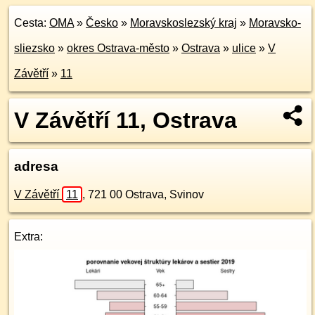
Cesta:
OMA
»
Česko
»
Moravskoslezský kraj
»
Moravsko-
sliezsko
»
okres Ostrava-město
»
Ostrava
»
ulice
»
V
Závětří
»
11
V Závětří 11, Ostrava
adresa
V Závětří
11
,
721 00
Ostrava, Svinov
Extra: