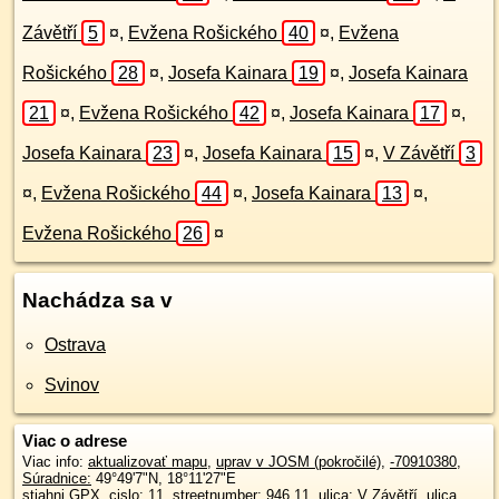
Závětří
5
¤
,
Evžena Rošického
40
¤
,
Evžena
Rošického
28
¤
,
Josefa Kainara
19
¤
,
Josefa Kainara
21
¤
,
Evžena Rošického
42
¤
,
Josefa Kainara
17
¤
,
Josefa Kainara
23
¤
,
Josefa Kainara
15
¤
,
V Závětří
3
¤
,
Evžena Rošického
44
¤
,
Josefa Kainara
13
¤
,
Evžena Rošického
26
¤
Nachádza sa v
Ostrava
Svinov
Viac o adrese
Viac info:
aktualizovať mapu
,
uprav v JOSM (pokročilé)
,
-70910380
,
Súradnice:
49°49'7"N
,
18°11'27"E
stiahni GPX
, cislo: 11, streetnumber: 946 11, ulica: V Závětří, ulica