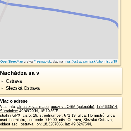
©
OpenStreetMap
vrstva
Freemap.sk
, viac na
https://ostrava.oma.sk/u/hormistru/19
Nachádza sa v
Ostrava
Slezská Ostrava
Viac o adrese
Viac info:
aktualizovať mapu
,
uprav v JOSM (pokročilé)
,
1754633514
,
Súradnice:
49°49'29"N
,
18°19'36"E
stiahni GPX
, cislo: 19, streetnumber: 671 19, ulica: Hormistrů, ulica
asci: hormistru, postcode: 710 00, city: Ostrava, Slezská Ostrava,
oblast asci: ostrava, lon: 18.3267056, lat: 49.8247544,