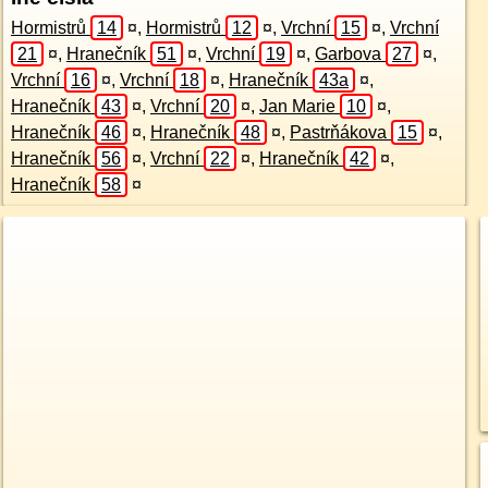
Hormistrů
14
¤
,
Hormistrů
12
¤
,
Vrchní
15
¤
,
Vrchní
21
¤
,
Hranečník
51
¤
,
Vrchní
19
¤
,
Garbova
27
¤
,
Vrchní
16
¤
,
Vrchní
18
¤
,
Hranečník
43a
¤
,
Hranečník
43
¤
,
Vrchní
20
¤
,
Jan Marie
10
¤
,
Hranečník
46
¤
,
Hranečník
48
¤
,
Pastrňákova
15
¤
,
Hranečník
56
¤
,
Vrchní
22
¤
,
Hranečník
42
¤
,
Hranečník
58
¤