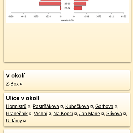
V okolí
Z-Box
¤
Ulice v okolí
Hormistrů
¤
,
Pastrňákova
¤
,
Kubečkova
¤
,
Garbova
¤
,
Hranečník
¤
,
Vrchní
¤
,
Na Kopci
¤
,
Jan Marie
¤
,
Slívova
¤
,
U Jámy
¤