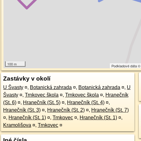
100 m
Podkladové dáta 
Zastávky v okolí
U Švasty
¤
,
Botanická zahrada
¤
,
Botanická zahrada
¤
,
U
Švasty
¤
,
Trnkovec škola
¤
,
Trnkovec škola
¤
,
Hranečník
(St. 6)
¤
,
Hranečník (St. 5)
¤
,
Hranečník (St. 4)
¤
,
Hranečník (St. 3)
¤
,
Hranečník (St. 2)
¤
,
Hranečník (St. 7)
¤
,
Hranečník (St. 1)
¤
,
Trnkovec
¤
,
Hranečník (St. 1)
¤
,
Kramolišova
¤
,
Trnkovec
¤
Iné čísla