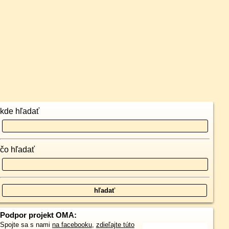
kde hľadať
čo hľadať
Podpor projekt OMA:
Spojte sa s nami
na facebooku
,
zdieľajte túto