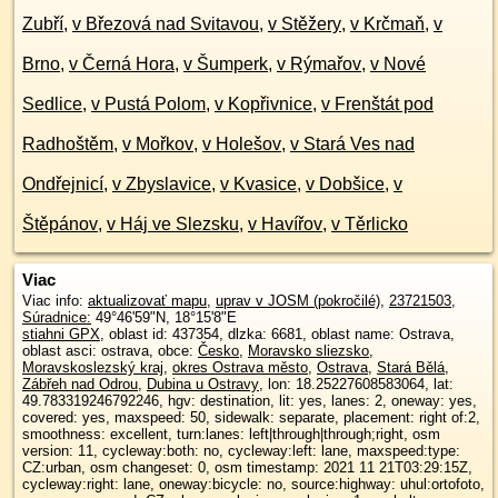
Zubří
,
v Březová nad Svitavou
,
v Stěžery
,
v Krčmaň
,
v
Brno
,
v Černá Hora
,
v Šumperk
,
v Rýmařov
,
v Nové
Sedlice
,
v Pustá Polom
,
v Kopřivnice
,
v Frenštát pod
Radhoštěm
,
v Mořkov
,
v Holešov
,
v Stará Ves nad
Ondřejnicí
,
v Zbyslavice
,
v Kvasice
,
v Dobšice
,
v
Štěpánov
,
v Háj ve Slezsku
,
v Havířov
,
v Těrlicko
Viac
Viac info:
aktualizovať mapu
,
uprav v JOSM (pokročilé)
,
23721503
,
Súradnice:
49°46'59"N
,
18°15'8"E
stiahni GPX
, oblast id: 437354, dlzka: 6681, oblast name: Ostrava,
oblast asci: ostrava, obce:
Česko
,
Moravsko sliezsko
,
Moravskoslezský kraj
,
okres Ostrava město
,
Ostrava
,
Stará Bělá
,
Zábřeh nad Odrou
,
Dubina u Ostravy
, lon: 18.25227608583064, lat:
49.783319246792246, hgv: destination, lit: yes, lanes: 2, oneway: yes,
covered: yes, maxspeed: 50, sidewalk: separate, placement: right of:2,
smoothness: excellent, turn:lanes: left|through|through;right, osm
version: 11, cycleway:both: no, cycleway:left: lane, maxspeed:type:
CZ:urban, osm changeset: 0, osm timestamp: 2021 11 21T03:29:15Z,
cycleway:right: lane, oneway:bicycle: no, source:highway: uhul:ortofoto,