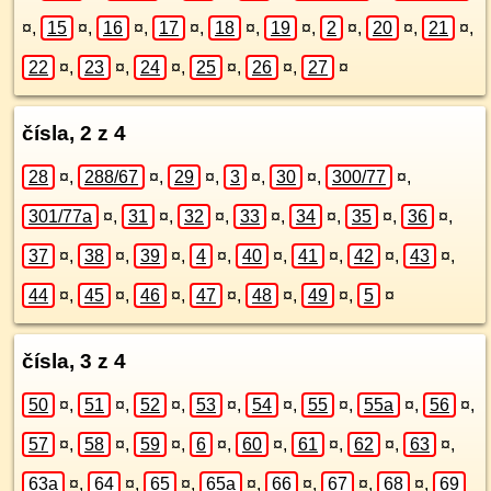
¤
,
15
¤
,
16
¤
,
17
¤
,
18
¤
,
19
¤
,
2
¤
,
20
¤
,
21
¤
,
22
¤
,
23
¤
,
24
¤
,
25
¤
,
26
¤
,
27
¤
čísla, 2 z 4
28
¤
,
288/67
¤
,
29
¤
,
3
¤
,
30
¤
,
300/77
¤
,
301/77a
¤
,
31
¤
,
32
¤
,
33
¤
,
34
¤
,
35
¤
,
36
¤
,
37
¤
,
38
¤
,
39
¤
,
4
¤
,
40
¤
,
41
¤
,
42
¤
,
43
¤
,
44
¤
,
45
¤
,
46
¤
,
47
¤
,
48
¤
,
49
¤
,
5
¤
čísla, 3 z 4
50
¤
,
51
¤
,
52
¤
,
53
¤
,
54
¤
,
55
¤
,
55a
¤
,
56
¤
,
57
¤
,
58
¤
,
59
¤
,
6
¤
,
60
¤
,
61
¤
,
62
¤
,
63
¤
,
63a
¤
,
64
¤
,
65
¤
,
65a
¤
,
66
¤
,
67
¤
,
68
¤
,
69