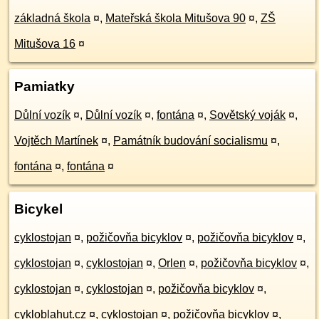
základná škola
¤
,
Mateřská škola Mitušova 90
¤
,
ZŠ
Mitušova 16
¤
Pamiatky
Důlní vozík
¤
,
Důlní vozík
¤
,
fontána
¤
,
Sovětský voják
¤
,
Vojtěch Martínek
¤
,
Památník budování socialismu
¤
,
fontána
¤
,
fontána
¤
Bicykel
cyklostojan
¤
,
požičovňa bicyklov
¤
,
požičovňa bicyklov
¤
,
cyklostojan
¤
,
cyklostojan
¤
,
Orlen
¤
,
požičovňa bicyklov
¤
,
cyklostojan
¤
,
cyklostojan
¤
,
požičovňa bicyklov
¤
,
cykloblahut.cz
¤
,
cyklostojan
¤
,
požičovňa bicyklov
¤
,