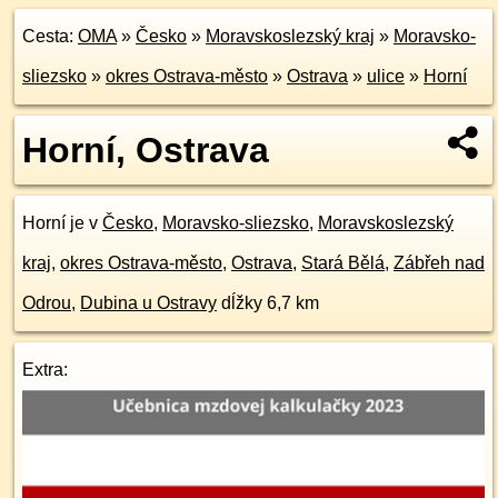
Cesta:
OMA
»
Česko
»
Moravskoslezský kraj
»
Moravsko-
sliezsko
»
okres Ostrava-město
»
Ostrava
»
ulice
»
Horní
Horní, Ostrava
Horní je v
Česko
,
Moravsko-sliezsko
,
Moravskoslezský
kraj
,
okres Ostrava-město
,
Ostrava
,
Stará Bělá
,
Zábřeh nad
Odrou
,
Dubina u Ostravy
dĺžky 6,7 km
Extra: