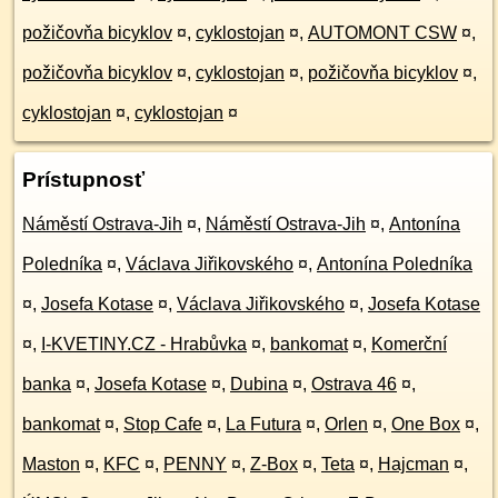
požičovňa bicyklov
¤
,
cyklostojan
¤
,
AUTOMONT CSW
¤
,
požičovňa bicyklov
¤
,
cyklostojan
¤
,
požičovňa bicyklov
¤
,
cyklostojan
¤
,
cyklostojan
¤
Prístupnosť
Náměstí Ostrava-Jih
¤
,
Náměstí Ostrava-Jih
¤
,
Antonína
Poledníka
¤
,
Václava Jiřikovského
¤
,
Antonína Poledníka
¤
,
Josefa Kotase
¤
,
Václava Jiřikovského
¤
,
Josefa Kotase
¤
,
I-KVETINY.CZ - Hrabůvka
¤
,
bankomat
¤
,
Komerční
banka
¤
,
Josefa Kotase
¤
,
Dubina
¤
,
Ostrava 46
¤
,
bankomat
¤
,
Stop Cafe
¤
,
La Futura
¤
,
Orlen
¤
,
One Box
¤
,
Maston
¤
,
KFC
¤
,
PENNY
¤
,
Z-Box
¤
,
Teta
¤
,
Hajcman
¤
,