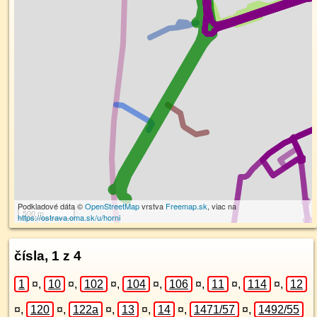
Podkladové dáta ©
OpenStreetMap
vrstva
Freemap.sk
, viac na
500 m
https://ostrava.oma.sk/u/horni
čísla, 1 z 4
1
¤
,
10
¤
,
102
¤
,
104
¤
,
106
¤
,
11
¤
,
114
¤
,
12
¤
,
120
¤
,
122a
¤
,
13
¤
,
14
¤
,
1471/57
¤
,
1492/55