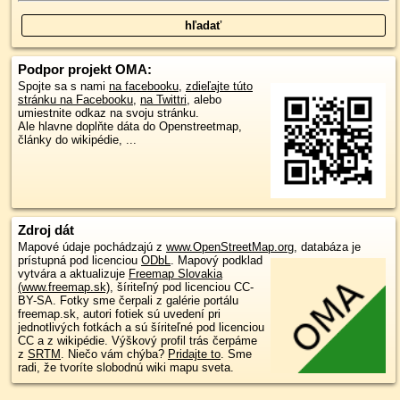
Podpor projekt OMA:
Spojte sa s nami
na facebooku
,
zdieľajte túto
stránku na Facebooku
,
na Twittri
, alebo
umiestnite odkaz na svoju stránku.
Ale hlavne doplňte dáta do Openstreetmap,
články do wikipédie, ...
Zdroj dát
Mapové údaje pochádzajú z
www.OpenStreetMap.org
, databáza je
prístupná pod licenciou
ODbL
.
Mapový podklad
vytvára a aktualizuje
Freemap Slovakia
(www.freemap.sk)
, šíriteľný pod licenciou CC-
BY-SA. Fotky sme čerpali z galérie portálu
freemap.sk, autori fotiek sú uvedení pri
jednotlivých fotkách a sú šíriteľné pod licenciou
CC a z wikipédie. Výškový profil trás čerpáme
z
SRTM
. Niečo vám chýba?
Pridajte to
. Sme
radi, že tvoríte slobodnú wiki mapu sveta.