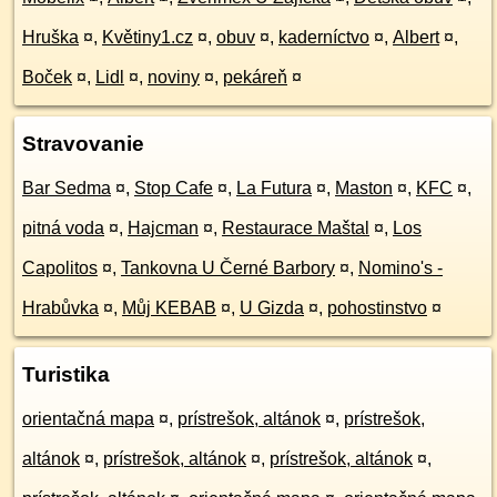
Hruška
¤
,
Květiny1.cz
¤
,
obuv
¤
,
kaderníctvo
¤
,
Albert
¤
,
Boček
¤
,
Lidl
¤
,
noviny
¤
,
pekáreň
¤
Stravovanie
Bar Sedma
¤
,
Stop Cafe
¤
,
La Futura
¤
,
Maston
¤
,
KFC
¤
,
pitná voda
¤
,
Hajcman
¤
,
Restaurace Maštal
¤
,
Los
Capolitos
¤
,
Tankovna U Černé Barbory
¤
,
Nomino's -
Hrabůvka
¤
,
Můj KEBAB
¤
,
U Gizda
¤
,
pohostinstvo
¤
Turistika
orientačná mapa
¤
,
prístrešok, altánok
¤
,
prístrešok,
altánok
¤
,
prístrešok, altánok
¤
,
prístrešok, altánok
¤
,