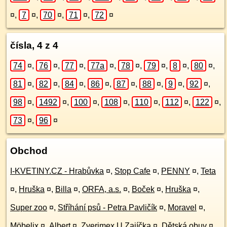
¤
,
7
¤
,
70
¤
,
71
¤
,
72
¤
čísla, 4 z 4
74
¤
,
76
¤
,
77
¤
,
77a
¤
,
78
¤
,
79
¤
,
8
¤
,
80
¤
,
81
¤
,
82
¤
,
84
¤
,
86
¤
,
87
¤
,
88
¤
,
9
¤
,
92
¤
,
98
¤
,
1492
¤
,
100
¤
,
108
¤
,
110
¤
,
112
¤
,
122
¤
,
73
¤
,
96
¤
Obchod
I-KVETINY.CZ - Hrabůvka
¤
,
Stop Cafe
¤
,
PENNY
¤
,
Teta
¤
,
Hruška
¤
,
Billa
¤
,
ORFA, a.s.
¤
,
Boček
¤
,
Hruška
¤
,
Super zoo
¤
,
Stříhání psů - Petra Pavličík
¤
,
Moravel
¤
,
Möbelix
¤
,
Albert
¤
,
Zverimex U Zajíčka
¤
,
Dětská obuv
¤
,