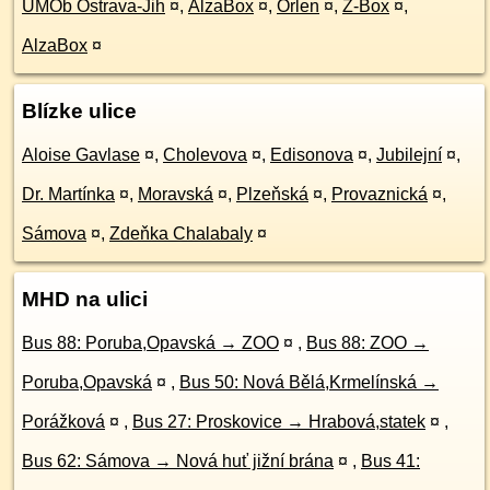
ÚMOb Ostrava-Jih
¤
,
AlzaBox
¤
,
Orlen
¤
,
Z-Box
¤
,
AlzaBox
¤
Blízke ulice
Aloise Gavlase
¤
,
Cholevova
¤
,
Edisonova
¤
,
Jubilejní
¤
,
Dr. Martínka
¤
,
Moravská
¤
,
Plzeňská
¤
,
Provaznická
¤
,
Sámova
¤
,
Zdeňka Chalabaly
¤
MHD na ulici
Bus 88: Poruba,Opavská → ZOO
¤
,
Bus 88: ZOO →
Poruba,Opavská
¤
,
Bus 50: Nová Bělá,Krmelínská →
Porážková
¤
,
Bus 27: Proskovice → Hrabová,statek
¤
,
Bus 62: Sámova → Nová huť jižní brána
¤
,
Bus 41: