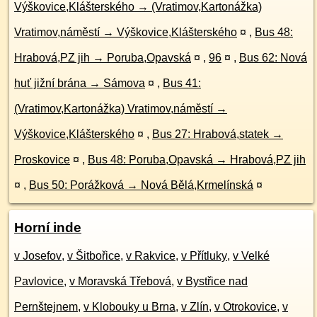
Výškovice,Klášterského → (Vratimov,Kartonážka)
Vratimov,náměstí → Výškovice,Klášterského
¤
,
Bus 48:
Hrabová,PZ jih → Poruba,Opavská
¤
,
96
¤
,
Bus 62: Nová
huť jižní brána → Sámova
¤
,
Bus 41:
(Vratimov,Kartonážka) Vratimov,náměstí →
Výškovice,Klášterského
¤
,
Bus 27: Hrabová,statek →
Proskovice
¤
,
Bus 48: Poruba,Opavská → Hrabová,PZ jih
¤
,
Bus 50: Porážková → Nová Bělá,Krmelínská
¤
Horní inde
v Josefov
,
v Šitbořice
,
v Rakvice
,
v Přítluky
,
v Velké
Pavlovice
,
v Moravská Třebová
,
v Bystřice nad
Pernštejnem
,
v Klobouky u Brna
,
v Zlín
,
v Otrokovice
,
v