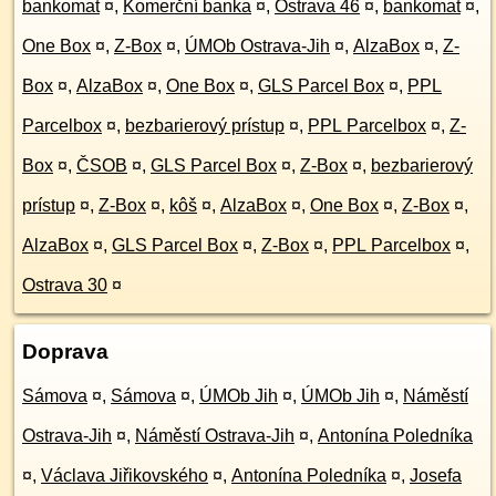
bankomat
¤
,
Komerční banka
¤
,
Ostrava 46
¤
,
bankomat
¤
,
One Box
¤
,
Z-Box
¤
,
ÚMOb Ostrava-Jih
¤
,
AlzaBox
¤
,
Z-
Box
¤
,
AlzaBox
¤
,
One Box
¤
,
GLS Parcel Box
¤
,
PPL
Parcelbox
¤
,
bezbarierový prístup
¤
,
PPL Parcelbox
¤
,
Z-
Box
¤
,
ČSOB
¤
,
GLS Parcel Box
¤
,
Z-Box
¤
,
bezbarierový
prístup
¤
,
Z-Box
¤
,
kôš
¤
,
AlzaBox
¤
,
One Box
¤
,
Z-Box
¤
,
AlzaBox
¤
,
GLS Parcel Box
¤
,
Z-Box
¤
,
PPL Parcelbox
¤
,
Ostrava 30
¤
Doprava
Sámova
¤
,
Sámova
¤
,
ÚMOb Jih
¤
,
ÚMOb Jih
¤
,
Náměstí
Ostrava-Jih
¤
,
Náměstí Ostrava-Jih
¤
,
Antonína Poledníka
¤
,
Václava Jiřikovského
¤
,
Antonína Poledníka
¤
,
Josefa