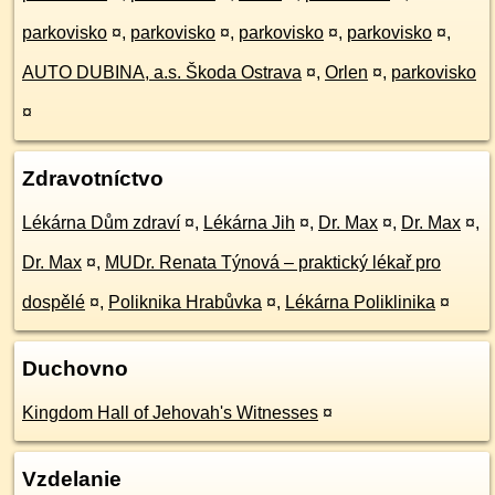
parkovisko
¤
,
parkovisko
¤
,
parkovisko
¤
,
parkovisko
¤
,
AUTO DUBINA, a.s. Škoda Ostrava
¤
,
Orlen
¤
,
parkovisko
¤
Zdravotníctvo
Lékárna Dům zdraví
¤
,
Lékárna Jih
¤
,
Dr. Max
¤
,
Dr. Max
¤
,
Dr. Max
¤
,
MUDr. Renata Týnová – praktický lékař pro
dospělé
¤
,
Poliknika Hrabůvka
¤
,
Lékárna Poliklinika
¤
Duchovno
Kingdom Hall of Jehovah's Witnesses
¤
Vzdelanie