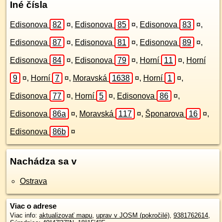
Iné čísla
Edisonova
82
¤
,
Edisonova
85
¤
,
Edisonova
83
¤
,
Edisonova
87
¤
,
Edisonova
81
¤
,
Edisonova
89
¤
,
Edisonova
84
¤
,
Edisonova
79
¤
,
Horní
11
¤
,
Horní
9
¤
,
Horní
7
¤
,
Moravská
1638
¤
,
Horní
1
¤
,
Edisonova
77
¤
,
Horní
5
¤
,
Edisonova
86
¤
,
Edisonova
86a
¤
,
Moravská
117
¤
,
Šponarova
16
¤
,
Edisonova
86b
¤
Nachádza sa v
Ostrava
Viac o adrese
Viac info:
aktualizovať mapu
,
uprav v JOSM (pokročilé)
,
9381762614
,