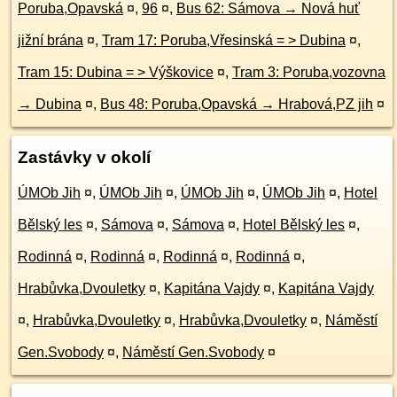
Poruba,Opavská
¤
,
96
¤
,
Bus 62: Sámova → Nová huť
jižní brána
¤
,
Tram 17: Poruba,Vřesinská = > Dubina
¤
,
Tram 15: Dubina = > Výškovice
¤
,
Tram 3: Poruba,vozovna
→ Dubina
¤
,
Bus 48: Poruba,Opavská → Hrabová,PZ jih
¤
Zastávky v okolí
ÚMOb Jih
¤
,
ÚMOb Jih
¤
,
ÚMOb Jih
¤
,
ÚMOb Jih
¤
,
Hotel
Bělský les
¤
,
Sámova
¤
,
Sámova
¤
,
Hotel Bělský les
¤
,
Rodinná
¤
,
Rodinná
¤
,
Rodinná
¤
,
Rodinná
¤
,
Hrabůvka,Dvouletky
¤
,
Kapitána Vajdy
¤
,
Kapitána Vajdy
¤
,
Hrabůvka,Dvouletky
¤
,
Hrabůvka,Dvouletky
¤
,
Náměstí
Gen.Svobody
¤
,
Náměstí Gen.Svobody
¤