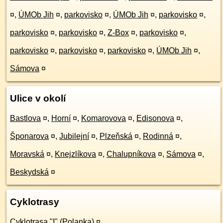
¤
,
ÚMOb Jih
¤
,
parkovisko
¤
,
ÚMOb Jih
¤
,
parkovisko
¤
,
parkovisko
¤
,
parkovisko
¤
,
Z-Box
¤
,
parkovisko
¤
,
parkovisko
¤
,
parkovisko
¤
,
parkovisko
¤
,
ÚMOb Jih
¤
,
Sámova
¤
Ulice v okolí
Bastlova
¤
,
Horní
¤
,
Komarovova
¤
,
Edisonova
¤
,
Šponarova
¤
,
Jubilejní
¤
,
Plzeňská
¤
,
Rodinná
¤
,
Moravská
¤
,
Knejzlíkova
¤
,
Chalupníkova
¤
,
Sámova
¤
,
Beskydská
¤
Cyklotrasy
Cyklotrasa "I" (Polanka)
¤