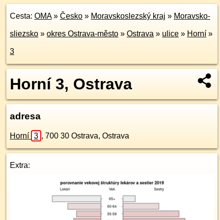
Cesta:
OMA
»
Česko
»
Moravskoslezský kraj
»
Moravsko-
sliezsko
»
okres Ostrava-město
»
Ostrava
»
ulice
»
Horní
»
3
Horní 3, Ostrava
adresa
Horní
3
,
700 30
Ostrava, Ostrava
Extra: