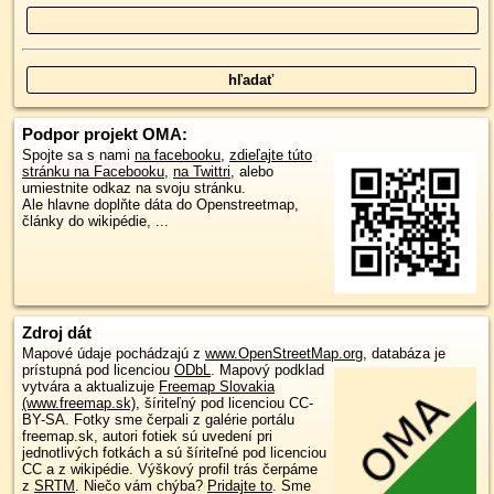
Podpor projekt OMA:
Spojte sa s nami
na facebooku
,
zdieľajte túto
stránku na Facebooku
,
na Twittri
, alebo
umiestnite odkaz na svoju stránku.
Ale hlavne doplňte dáta do Openstreetmap,
články do wikipédie, ...
Zdroj dát
Mapové údaje pochádzajú z
www.OpenStreetMap.org
, databáza je
prístupná pod licenciou
ODbL
.
Mapový podklad
vytvára a aktualizuje
Freemap Slovakia
(www.freemap.sk)
, šíriteľný pod licenciou CC-
BY-SA. Fotky sme čerpali z galérie portálu
freemap.sk, autori fotiek sú uvedení pri
jednotlivých fotkách a sú šíriteľné pod licenciou
CC a z wikipédie. Výškový profil trás čerpáme
z
SRTM
. Niečo vám chýba?
Pridajte to
. Sme