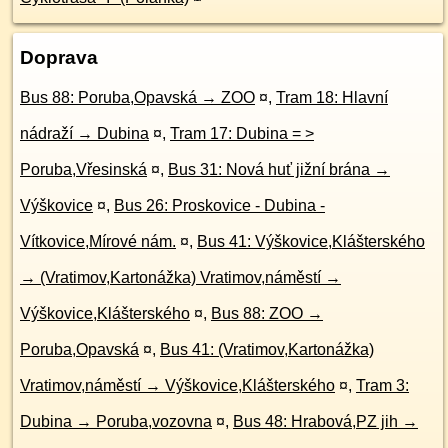
Doprava
Bus 88: Poruba,Opavská → ZOO
¤
,
Tram 18: Hlavní
nádraží → Dubina
¤
,
Tram 17: Dubina = >
Poruba,Vřesinská
¤
,
Bus 31: Nová huť jižní brána →
Výškovice
¤
,
Bus 26: Proskovice - Dubina -
Vítkovice,Mírové nám.
¤
,
Bus 41: Výškovice,Klášterského
→ (Vratimov,Kartonážka) Vratimov,náměstí →
Výškovice,Klášterského
¤
,
Bus 88: ZOO →
Poruba,Opavská
¤
,
Bus 41: (Vratimov,Kartonážka)
Vratimov,náměstí → Výškovice,Klášterského
¤
,
Tram 3:
Dubina → Poruba,vozovna
¤
,
Bus 48: Hrabová,PZ jih →