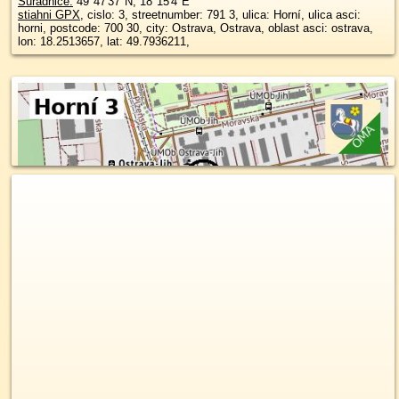
Súradnice:
49°47'37"N
,
18°15'4"E
stiahni GPX
, cislo: 3, streetnumber: 791 3, ulica: Horní, ulica asci:
horni, postcode: 700 30, city: Ostrava, Ostrava, oblast asci: ostrava,
lon: 18.2513657, lat: 49.7936211,