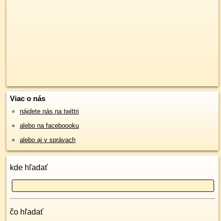
Viac o nás
nájdete nás na twittri
alebo na faceboooku
alebo aj v správach
kde hľadať
čo hľadať