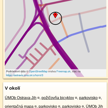
Podkladové dáta ©
OpenStreetMap
vrstva
Freemap.sk
, viac na
100 m
https://ostrava.oma.sk/u/horni/3
V okolí
ÚMOb Ostrava-Jih
¤
,
požičovňa bicyklov
¤
,
parkovisko
¤
,
orientačná mapa
¤
,
parkovisko
¤
,
parkovisko
¤
,
ÚMOb Jih