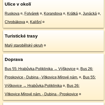
Ulice v okolí
Ruskova
¤
,
Folvárek
¤
,
Korandova
¤
,
Krátká
¤
,
Junácká
¤
,
Chrobákova
¤
,
Kališní
¤
Turistické trasy
Malý starobělský okruh
¤
Doprava
Bus 55: Hrabůvka,Poliklinika → Výškovice
¤
,
Bus 26:
Proskovice - Dubina - Vítkovice,Mírové nám.
¤
,
Bus 55:
Výškovice → Hrabůvka,Poliklinika
¤
,
Bus 26:
Vítkovice,Mírové nám. - Dubina - Proskovice
¤