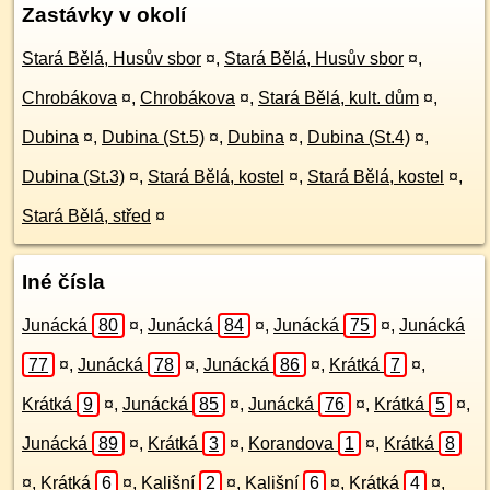
Zastávky v okolí
Stará Bělá, Husův sbor
¤
,
Stará Bělá, Husův sbor
¤
,
Chrobákova
¤
,
Chrobákova
¤
,
Stará Bělá, kult. dům
¤
,
Dubina
¤
,
Dubina (St.5)
¤
,
Dubina
¤
,
Dubina (St.4)
¤
,
Dubina (St.3)
¤
,
Stará Bělá, kostel
¤
,
Stará Bělá, kostel
¤
,
Stará Bělá, střed
¤
Iné čísla
Junácká
80
¤
,
Junácká
84
¤
,
Junácká
75
¤
,
Junácká
77
¤
,
Junácká
78
¤
,
Junácká
86
¤
,
Krátká
7
¤
,
Krátká
9
¤
,
Junácká
85
¤
,
Junácká
76
¤
,
Krátká
5
¤
,
Junácká
89
¤
,
Krátká
3
¤
,
Korandova
1
¤
,
Krátká
8
¤
,
Krátká
6
¤
,
Kališní
2
¤
,
Kališní
6
¤
,
Krátká
4
¤
,