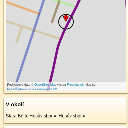
Podkladové dáta ©
OpenStreetMap
vrstva
Freemap.sk
, viac na
100 m
https://ostrava.oma.sk/u/junacka/82
V okolí
Stará Bělá, Husův sbor
¤
,
Husův sbor
¤