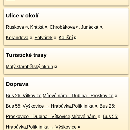
Ulice v okolí
Ruskova
¤
,
Krátká
¤
,
Chrobákova
¤
,
Junácká
¤
,
Korandova
¤
,
Folvárek
¤
,
Kališní
¤
Turistické trasy
Malý starobělský okruh
¤
Doprava
Bus 26: Vítkovice,Mírové nám. - Dubina - Proskovice
¤
,
Bus 55: Výškovice → Hrabůvka,Poliklinika
¤
,
Bus 26:
Proskovice - Dubina - Vítkovice,Mírové nám.
¤
,
Bus 55:
Hrabůvka,Poliklinika → Výškovice
¤