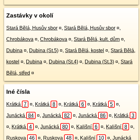
Zastávky v okolí
Stará Bělá, Husův sbor
¤
,
Stará Bělá, Husův sbor
¤
,
Chrobákova
¤
,
Chrobákova
¤
,
Stará Bělá, kult. dům
¤
,
Dubina
¤
,
Dubina (St.5)
¤
,
Stará Bělá, kostel
¤
,
Stará Bělá,
kostel
¤
,
Dubina
¤
,
Dubina (St.4)
¤
,
Dubina (St.3)
¤
,
Stará
Bělá, střed
¤
Iné čísla
Krátká
7
¤
,
Krátká
8
¤
,
Krátká
6
¤
,
Krátká
5
¤
,
Junácká
84
¤
,
Junácká
82
¤
,
Junácká
86
¤
,
Krátká
3
¤
,
Krátká
4
¤
,
Junácká
80
¤
,
Kališní
6
¤
,
Kališní
8
¤
,
Ruskova
46
¤
,
Ruskova
48
¤
,
Kališní
10
¤
,
Junácká