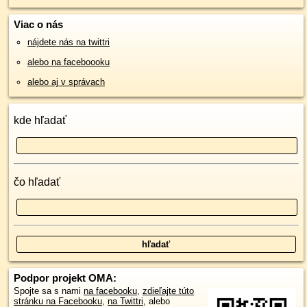
Viac o nás
nájdete nás na twittri
alebo na faceboooku
alebo aj v správach
kde hľadať
čo hľadať
Podpor projekt OMA:
Spojte sa s nami
na facebooku
,
zdieľajte túto
stránku na Facebooku
,
na Twittri
, alebo