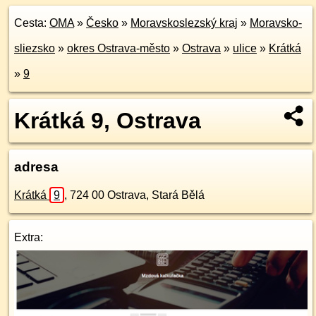
Cesta:
OMA
»
Česko
»
Moravskoslezský kraj
»
Moravsko-
sliezsko
»
okres Ostrava-město
»
Ostrava
»
ulice
»
Krátká
»
9
Krátká 9, Ostrava
adresa
Krátká
9
,
724 00
Ostrava, Stará Bělá
Extra: