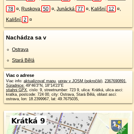
78
¤
,
Ruskova
50
¤
,
Junácká
77
¤
,
Kališní
12
¤
,
Kališní
2
¤
Nachádza sa v
Ostrava
Stará Bělá
Viac o adrese
Viac info:
aktualizovať mapu
,
uprav v JOSM (pokročilé)
,
2367690891
,
Súradnice:
49°46'3"N
,
18°14'23"E
stiahni GPX
, cislo: 9, streetnumber: 723 9, ulica: Krátká, ulica asci:
kratka, postcode: 724 00, city: Ostrava, Stará Bělá, oblast asci:
ostrava, lon: 18.2399967, lat: 49.7675035,