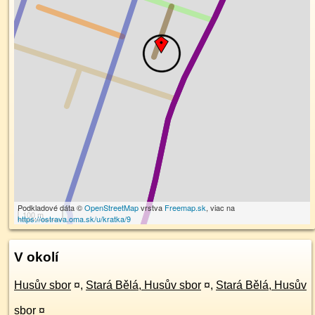
Podkladové dáta ©
OpenStreetMap
vrstva
Freemap.sk
, viac na
100 m
https://ostrava.oma.sk/u/kratka/9
V okolí
Husův sbor
¤
,
Stará Bělá, Husův sbor
¤
,
Stará Bělá, Husův
sbor
¤