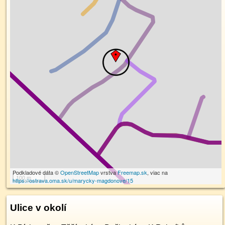
Podkladové dáta ©
OpenStreetMap
vrstva
Freemap.sk
, viac na
100 m
https://ostrava.oma.sk/u/marycky-magdonove/15
Ulice v okolí