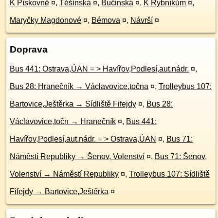
K Pískovně
¤
,
Těšínská
¤
,
Bučinská
¤
,
K Rybníkům
¤
,
Maryčky Magdonové
¤
,
Bémova
¤
,
Návrší
¤
Doprava
Bus 441: Ostrava,ÚAN = > Havířov,Podlesí,aut.nádr.
¤
,
Bus 28: Hranečník → Václavovice,točna
¤
,
Trolleybus 107:
Bartovice,Ještěrka → Sídliště Fifejdy
¤
,
Bus 28:
Václavovice,točn → Hranečník
¤
,
Bus 441:
Havířov,Podlesí,aut.nádr. = > Ostrava,ÚAN
¤
,
Bus 71:
Náměstí Republiky → Šenov, Volenství
¤
,
Bus 71: Šenov,
Volenství → Náměstí Republiky
¤
,
Trolleybus 107: Sídliště
Fifejdy → Bartovice,Ještěrka
¤