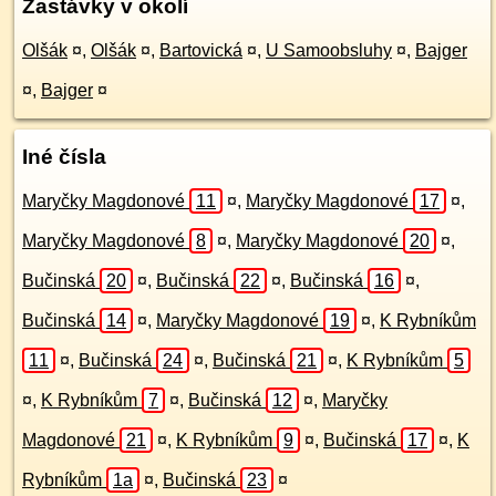
Zastávky v okolí
Olšák
¤
,
Olšák
¤
,
Bartovická
¤
,
U Samoobsluhy
¤
,
Bajger
¤
,
Bajger
¤
Iné čísla
Maryčky Magdonové
11
¤
,
Maryčky Magdonové
17
¤
,
Maryčky Magdonové
8
¤
,
Maryčky Magdonové
20
¤
,
Bučinská
20
¤
,
Bučinská
22
¤
,
Bučinská
16
¤
,
Bučinská
14
¤
,
Maryčky Magdonové
19
¤
,
K Rybníkům
11
¤
,
Bučinská
24
¤
,
Bučinská
21
¤
,
K Rybníkům
5
¤
,
K Rybníkům
7
¤
,
Bučinská
12
¤
,
Maryčky
Magdonové
21
¤
,
K Rybníkům
9
¤
,
Bučinská
17
¤
,
K
Rybníkům
1a
¤
,
Bučinská
23
¤