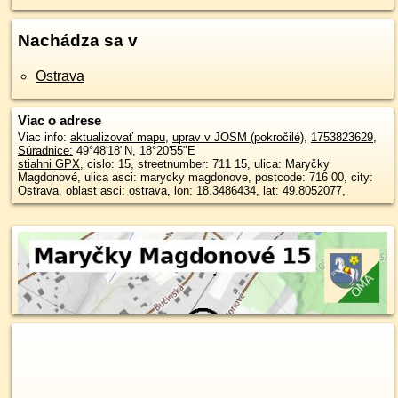
Nachádza sa v
Ostrava
Viac o adrese
Viac info:
aktualizovať mapu
,
uprav v JOSM (pokročilé)
,
1753823629
,
Súradnice:
49°48'18"N
,
18°20'55"E
stiahni GPX
, cislo: 15, streetnumber: 711 15, ulica: Maryčky
Magdonové, ulica asci: marycky magdonove, postcode: 716 00, city:
Ostrava, oblast asci: ostrava, lon: 18.3486434, lat: 49.8052077,