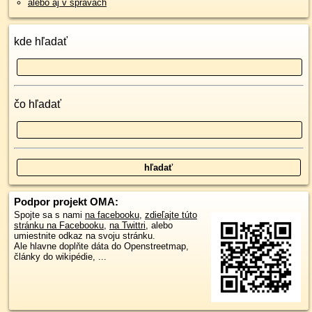
alebo aj v správach
kde hľadať
čo hľadať
Podpor projekt OMA:
Spojte sa s nami
na facebooku
,
zdieľajte túto
stránku na Facebooku
,
na Twittri
, alebo
umiestnite odkaz na svoju stránku.
Ale hlavne doplňte dáta do Openstreetmap,
články do wikipédie, ...