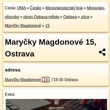
Cesta:
OMA
»
Česko
»
Moravskoslezský kraj
»
Moravsko-
sliezsko
»
okres Ostrava-město
»
Ostrava
»
ulice
»
Maryčky Magdonové
»
15
Maryčky Magdonové 15,
Ostrava
adresa
Maryčky Magdonové
15
,
716 00
Ostrava
Extra: