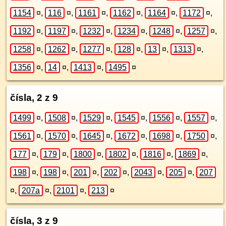
1154
¤
,
116
¤
,
1161
¤
,
1162
¤
,
1164
¤
,
1172
¤
,
1192
¤
,
1197
¤
,
1232
¤
,
1234
¤
,
1248
¤
,
1257
¤
,
1258
¤
,
1262
¤
,
1277
¤
,
128
¤
,
13
¤
,
1313
¤
,
1356
¤
,
14
¤
,
1413
¤
,
1495
¤
čísla, 2 z 9
1499
¤
,
1508
¤
,
1529
¤
,
1545
¤
,
1556
¤
,
1557
¤
,
1561
¤
,
1570
¤
,
1645
¤
,
1672
¤
,
1698
¤
,
1750
¤
,
177
¤
,
179
¤
,
1800
¤
,
1802
¤
,
1816
¤
,
1869
¤
,
198
¤
,
198
¤
,
201
¤
,
202
¤
,
2043
¤
,
205
¤
,
207
¤
,
207a
¤
,
2101
¤
,
213
¤
čísla, 3 z 9