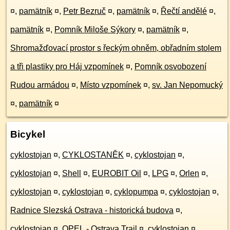
¤
,
pamätník
¤
,
Petr Bezruč
¤
,
pamätník
¤
,
Řečtí andělé
¤
,
pamätník
¤
,
Pomník Miloše Sýkory
¤
,
pamätník
¤
,
Shromažďovací prostor s řeckým ohněm, obřadním stolem
a tři plastiky pro Háj vzpomínek
¤
,
Pomník osvobození
Rudou armádou
¤
,
Místo vzpomínek
¤
,
sv. Jan Nepomucký
¤
,
pamätník
¤
Bicykel
cyklostojan
¤
,
CYKLOSTANĚK
¤
,
cyklostojan
¤
,
cyklostojan
¤
,
Shell
¤
,
EUROBIT Oil
¤
,
LPG
¤
,
Orlen
¤
,
cyklostojan
¤
,
cyklostojan
¤
,
cyklopumpa
¤
,
cyklostojan
¤
,
Radnice Slezská Ostrava - historická budova
¤
,
cyklostojan
¤
,
OPEL - Ostrava Trail
¤
,
cyklostojan
¤
,