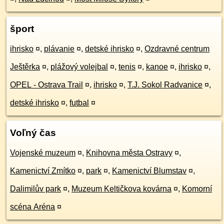
šport
ihrisko
¤
,
plávanie
¤
,
detské ihrisko
¤
,
Ozdravné centrum
Ještěrka
¤
,
plážový volejbal
¤
,
tenis
¤
,
kanoe
¤
,
ihrisko
¤
,
OPEL - Ostrava Trail
¤
,
ihrisko
¤
,
T.J. Sokol Radvanice
¤
,
detské ihrisko
¤
,
futbal
¤
Voľný čas
Vojenské muzeum
¤
,
Knihovna města Ostravy
¤
,
Kamenictví Zmítko
¤
,
park
¤
,
Kamenictví Blumstav
¤
,
Dalimilův park
¤
,
Muzeum Keltičkova kovárna
¤
,
Komorní
scéna Aréna
¤