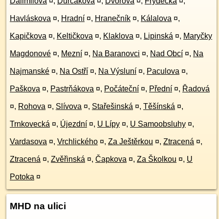
Dalimilova
¤
,
Durčákova
¤
,
Dvorová
¤
,
Frýdecká
¤
,
Havláskova
¤
,
Hradní
¤
,
Hranečník
¤
,
Kálalova
¤
,
Kapičkova
¤
,
Keltičkova
¤
,
Klaklova
¤
,
Lipinská
¤
,
Maryčky
Magdonové
¤
,
Mezní
¤
,
Na Baranovci
¤
,
Nad Obcí
¤
,
Na
Najmanské
¤
,
Na Ostří
¤
,
Na Výsluní
¤
,
Paculova
¤
,
Paškova
¤
,
Pastrňákova
¤
,
Počáteční
¤
,
Přední
¤
,
Řadová
¤
,
Rohova
¤
,
Slívova
¤
,
Stařešinská
¤
,
Těšínská
¤
,
Trnkovecká
¤
,
Újezdní
¤
,
U Lípy
¤
,
U Samoobsluhy
¤
,
Vardasova
¤
,
Vrchlického
¤
,
Za Ještěrkou
¤
,
Ztracená
¤
,
Ztracená
¤
,
Zvěřinská
¤
,
Čapkova
¤
,
Za Školkou
¤
,
U
Potoka
¤
MHD na ulici