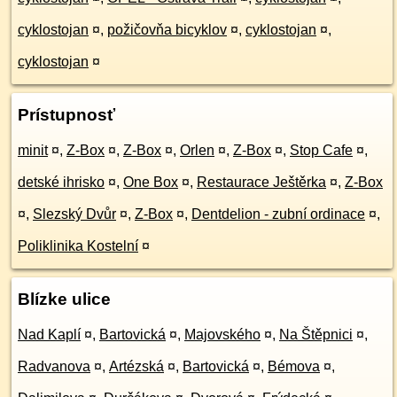
cyklostojan
¤
,
požičovňa bicyklov
¤
,
cyklostojan
¤
,
cyklostojan
¤
Prístupnosť
minit
¤
,
Z-Box
¤
,
Z-Box
¤
,
Orlen
¤
,
Z-Box
¤
,
Stop Cafe
¤
,
detské ihrisko
¤
,
One Box
¤
,
Restaurace Ještěrka
¤
,
Z-Box
¤
,
Slezský Dvůr
¤
,
Z-Box
¤
,
Dentdelion - zubní ordinace
¤
,
Poliklinika Kostelní
¤
Blízke ulice
Nad Kaplí
¤
,
Bartovická
¤
,
Majovského
¤
,
Na Štěpnici
¤
,
Radvanova
¤
,
Artézská
¤
,
Bartovická
¤
,
Bémova
¤
,