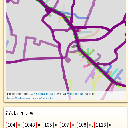
Podkladové dáta ©
OpenStreetMap
vrstva
Freemap.sk
, viac na
1 km
https://ostrava.oma.sk/u/tesinska
čísla, 1 z 9
104
¤
,
1048
¤
,
105
¤
,
107
¤
,
108
¤
,
1113
¤
,