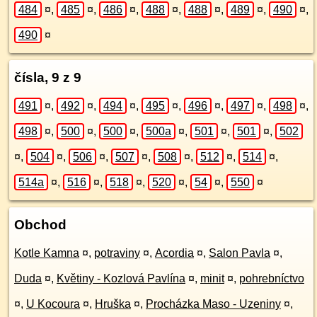
484
¤
,
485
¤
,
486
¤
,
488
¤
,
488
¤
,
489
¤
,
490
¤
,
490
¤
čísla, 9 z 9
491
¤
,
492
¤
,
494
¤
,
495
¤
,
496
¤
,
497
¤
,
498
¤
,
498
¤
,
500
¤
,
500
¤
,
500a
¤
,
501
¤
,
501
¤
,
502
¤
,
504
¤
,
506
¤
,
507
¤
,
508
¤
,
512
¤
,
514
¤
,
514a
¤
,
516
¤
,
518
¤
,
520
¤
,
54
¤
,
550
¤
Obchod
Kotle Kamna
¤
,
potraviny
¤
,
Acordia
¤
,
Salon Pavla
¤
,
Duda
¤
,
Květiny - Kozlová Pavlína
¤
,
minit
¤
,
pohrebníctvo
¤
,
U Kocoura
¤
,
Hruška
¤
,
Procházka Maso - Uzeniny
¤
,