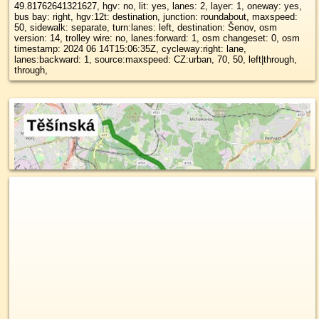
49.81762641321627, hgv: no, lit: yes, lanes: 2, layer: 1, oneway: yes,
bus bay: right, hgv:12t: destination, junction: roundabout, maxspeed:
50, sidewalk: separate, turn:lanes: left, destination: Šenov, osm
version: 14, trolley wire: no, lanes:forward: 1, osm changeset: 0, osm
timestamp: 2024 06 14T15:06:35Z, cycleway:right: lane,
lanes:backward: 1, source:maxspeed: CZ:urban, 70, 50, left|through,
through,