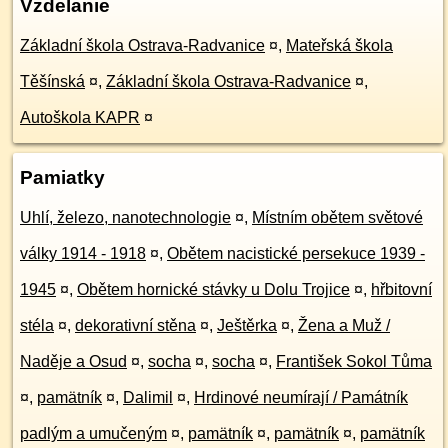
Vzdelanie
Základní škola Ostrava-Radvanice
¤
,
Mateřská škola
Těšínská
¤
,
Základní škola Ostrava-Radvanice
¤
,
Autoškola KAPR
¤
Pamiatky
Uhlí, železo, nanotechnologie
¤
,
Místním obětem světové
války 1914 - 1918
¤
,
Obětem nacistické persekuce 1939 -
1945
¤
,
Obětem hornické stávky u Dolu Trojice
¤
,
hřbitovní
stéla
¤
,
dekorativní stěna
¤
,
Ještěrka
¤
,
Žena a Muž /
Naděje a Osud
¤
,
socha
¤
,
socha
¤
,
František Sokol Tůma
¤
,
pamätník
¤
,
Dalimil
¤
,
Hrdinové neumírají / Památník
padlým a umučeným
¤
,
pamätník
¤
,
pamätník
¤
,
pamätník