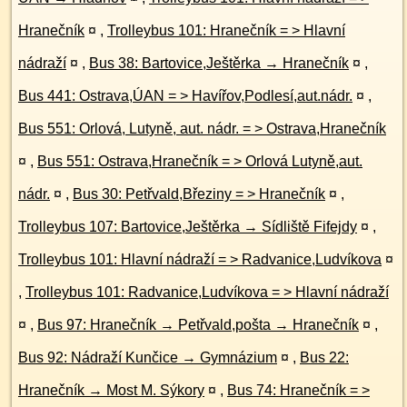
Hranečník
¤
,
Trolleybus 101: Hranečník = > Hlavní
nádraží
¤
,
Bus 38: Bartovice,Ještěrka → Hranečník
¤
,
Bus 441: Ostrava,ÚAN = > Havířov,Podlesí,aut.nádr.
¤
,
Bus 551: Orlová, Lutyně, aut. nádr. = > Ostrava,Hranečník
¤
,
Bus 551: Ostrava,Hranečník = > Orlová Lutyně,aut.
nádr.
¤
,
Bus 30: Petřvald,Březiny = > Hranečník
¤
,
Trolleybus 107: Bartovice,Ještěrka → Sídliště Fifejdy
¤
,
Trolleybus 101: Hlavní nádraží = > Radvanice,Ludvíkova
¤
,
Trolleybus 101: Radvanice,Ludvíkova = > Hlavní nádraží
¤
,
Bus 97: Hranečník → Petřvald,pošta → Hranečník
¤
,
Bus 92: Nádraží Kunčice → Gymnázium
¤
,
Bus 22:
Hranečník → Most M. Sýkory
¤
,
Bus 74: Hranečník = >