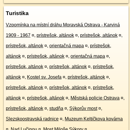
Turistika
Vzpomínka na místní dráhu Moravská Ostrava - Karviná
1909 - 1967
¤
,
prístrešok, altánok
¤
,
prístrešok, altánok
¤
,
prístrešok, altánok
¤
,
orientačná mapa
¤
,
prístrešok,
altánok
¤
,
prístrešok, altánok
¤
,
orientačná mapa
¤
,
prístrešok, altánok
¤
,
prístrešok, altánok
¤
,
prístrešok,
altánok
¤
,
Kostel sv. Josefa
¤
,
prístrešok, altánok
¤
,
prístrešok, altánok
¤
,
prístrešok, altánok
¤
,
prístrešok,
altánok
¤
,
prístrešok, altánok
¤
,
Městská policie Ostrava
¤
,
prístrešok, altánok
¤
,
studňa
¤
,
Sýkorův most
¤
,
Slezskoostravská radnice
¤
,
Muzeum Keltičkova kovárna
¤
,
Nad Lučinou
¤
,
Most Miloše Sýkory
¤