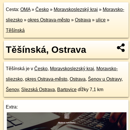
Cesta:
OMA
»
Česko
»
Moravskoslezský kraj
»
Moravsko-
sliezsko
»
okres Ostrava-město
»
Ostrava
»
ulice
»
Těšínská
Těšínská, Ostrava
Těšínská je v
Česko
,
Moravskoslezský kraj
,
Moravsko-
sliezsko
,
okres Ostrava-město
,
Ostrava
,
Šenov u Ostravy
,
Šenov
,
Slezská Ostrava
,
Bartovice
dĺžky 7,1 km
Extra: