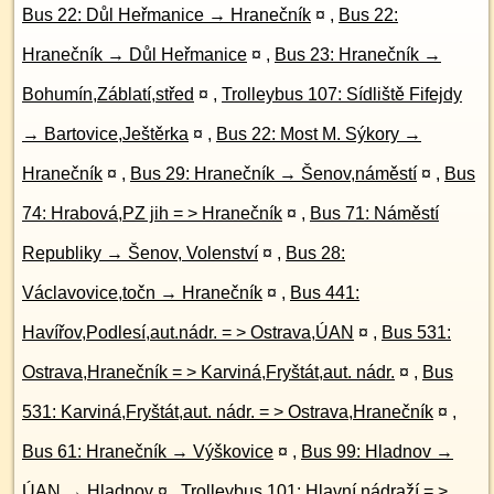
Bus 22: Důl Heřmanice → Hranečník
¤
,
Bus 22:
Hranečník → Důl Heřmanice
¤
,
Bus 23: Hranečník →
Bohumín,Záblatí,střed
¤
,
Trolleybus 107: Sídliště Fifejdy
→ Bartovice,Ještěrka
¤
,
Bus 22: Most M. Sýkory →
Hranečník
¤
,
Bus 29: Hranečník → Šenov,náměstí
¤
,
Bus
74: Hrabová,PZ jih = > Hranečník
¤
,
Bus 71: Náměstí
Republiky → Šenov, Volenství
¤
,
Bus 28:
Václavovice,točn → Hranečník
¤
,
Bus 441:
Havířov,Podlesí,aut.nádr. = > Ostrava,ÚAN
¤
,
Bus 531:
Ostrava,Hranečník = > Karviná,Fryštát,aut. nádr.
¤
,
Bus
531: Karviná,Fryštát,aut. nádr. = > Ostrava,Hranečník
¤
,
Bus 61: Hranečník → Výškovice
¤
,
Bus 99: Hladnov →
ÚAN → Hladnov
¤
,
Trolleybus 101: Hlavní nádraží = >