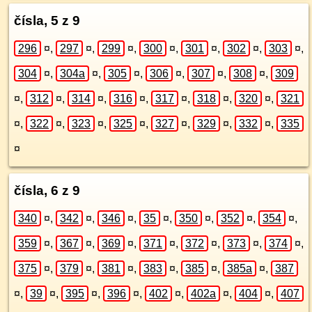
čísla, 5 z 9
296
¤
,
297
¤
,
299
¤
,
300
¤
,
301
¤
,
302
¤
,
303
¤
,
304
¤
,
304a
¤
,
305
¤
,
306
¤
,
307
¤
,
308
¤
,
309
¤
,
312
¤
,
314
¤
,
316
¤
,
317
¤
,
318
¤
,
320
¤
,
321
¤
,
322
¤
,
323
¤
,
325
¤
,
327
¤
,
329
¤
,
332
¤
,
335
¤
čísla, 6 z 9
340
¤
,
342
¤
,
346
¤
,
35
¤
,
350
¤
,
352
¤
,
354
¤
,
359
¤
,
367
¤
,
369
¤
,
371
¤
,
372
¤
,
373
¤
,
374
¤
,
375
¤
,
379
¤
,
381
¤
,
383
¤
,
385
¤
,
385a
¤
,
387
¤
,
39
¤
,
395
¤
,
396
¤
,
402
¤
,
402a
¤
,
404
¤
,
407