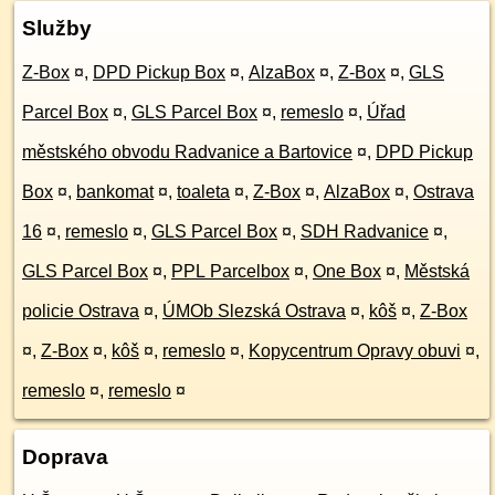
Služby
Z-Box
¤
,
DPD Pickup Box
¤
,
AlzaBox
¤
,
Z-Box
¤
,
GLS
Parcel Box
¤
,
GLS Parcel Box
¤
,
remeslo
¤
,
Úřad
městského obvodu Radvanice a Bartovice
¤
,
DPD Pickup
Box
¤
,
bankomat
¤
,
toaleta
¤
,
Z-Box
¤
,
AlzaBox
¤
,
Ostrava
16
¤
,
remeslo
¤
,
GLS Parcel Box
¤
,
SDH Radvanice
¤
,
GLS Parcel Box
¤
,
PPL Parcelbox
¤
,
One Box
¤
,
Městská
policie Ostrava
¤
,
ÚMOb Slezská Ostrava
¤
,
kôš
¤
,
Z-Box
¤
,
Z-Box
¤
,
kôš
¤
,
remeslo
¤
,
Kopycentrum Opravy obuvi
¤
,
remeslo
¤
,
remeslo
¤
Doprava