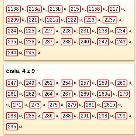
2138
¤
,
213a
¤
,
213b
¤
,
215
¤
,
2158
¤
,
217
¤
,
2209
¤
,
221
¤
,
221a
¤
,
222
¤
,
223
¤
,
223a
¤
,
224
¤
,
225
¤
,
227
¤
,
228
¤
,
231
¤
,
233
¤
,
234
¤
,
235
¤
,
236
¤
,
237
¤
,
238
¤
,
240
¤
,
242
¤
,
243
¤
,
244
¤
,
245
¤
čísla, 4 z 9
247
¤
,
249
¤
,
251
¤
,
254
¤
,
257
¤
,
259
¤
,
260
¤
,
261
¤
,
262
¤
,
264
¤
,
267
¤
,
269
¤
,
269a
¤
,
270
¤
,
271
¤
,
273
¤
,
275
¤
,
279
¤
,
281
¤
,
281b
¤
,
283
¤
,
285
¤
,
286
¤
,
288
¤
,
291
¤
,
293
¤
,
293
¤
,
295
¤