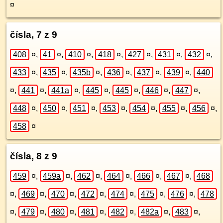
¤
čísla, 7 z 9
408
¤
,
41
¤
,
410
¤
,
418
¤
,
427
¤
,
431
¤
,
432
¤
,
433
¤
,
435
¤
,
435b
¤
,
436
¤
,
437
¤
,
439
¤
,
440
¤
,
441
¤
,
441a
¤
,
445
¤
,
445
¤
,
446
¤
,
447
¤
,
448
¤
,
450
¤
,
451
¤
,
453
¤
,
454
¤
,
455
¤
,
456
¤
,
458
¤
čísla, 8 z 9
459
¤
,
459a
¤
,
462
¤
,
464
¤
,
466
¤
,
467
¤
,
468
¤
,
469
¤
,
470
¤
,
472
¤
,
474
¤
,
475
¤
,
476
¤
,
478
¤
,
479
¤
,
480
¤
,
481
¤
,
482
¤
,
482a
¤
,
483
¤
,