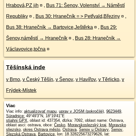
Hrabová,PZ jih
¤
,
Bus 71: Šenov, Volenství → Náměstí
Republiky
¤
,
Bus 30: Hranečník = > Petřvald,Březiny
¤
,
Bus 38: Hranečník → Bartovice,Ještěrka
¤
,
Bus 29:
Šenov,náměstí → Hranečník
¤
,
Bus 28: Hranečník →
Václavovice,točna
¤
Těšínská inde
v Brno
,
v Český Těšín
,
v Šenov
,
v Havířov
,
v Těrlicko
,
v
Frýdek-Místek
Viac
Viac info:
aktualizovať mapu
,
uprav v JOSM (pokročilé)
,
9623449
,
Súradnice:
49°49'3"N
,
18°19'41"E
stiahni GPX
, oblast id: 437354, dlzka: 7092, oblast name: Ostrava,
oblast asci: ostrava, obce:
Česko
,
Moravskoslezský kraj
,
Moravsko
sliezsko
,
okres Ostrava město
,
Ostrava
,
Šenov u Ostravy
,
Šenov
,
Slezská Ostrava
,
Bartovice
, lon: 18.328225673279626, lat: