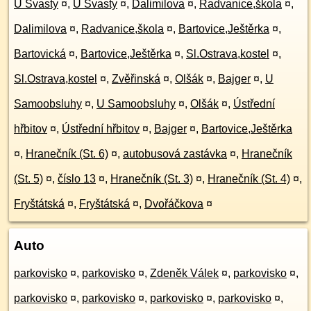
U Švasty
¤
,
U Švasty
¤
,
Dalimilova
¤
,
Radvanice,škola
¤
,
Dalimilova
¤
,
Radvanice,škola
¤
,
Bartovice,Ještěrka
¤
,
Bartovická
¤
,
Bartovice,Ještěrka
¤
,
Sl.Ostrava,kostel
¤
,
Sl.Ostrava,kostel
¤
,
Zvěřinská
¤
,
Olšák
¤
,
Bajger
¤
,
U
Samoobsluhy
¤
,
U Samoobsluhy
¤
,
Olšák
¤
,
Ústřední
hřbitov
¤
,
Ústřední hřbitov
¤
,
Bajger
¤
,
Bartovice,Ještěrka
¤
,
Hranečník (St. 6)
¤
,
autobusová zastávka
¤
,
Hranečník
(St. 5)
¤
,
číslo 13
¤
,
Hranečník (St. 3)
¤
,
Hranečník (St. 4)
¤
,
Fryštátská
¤
,
Fryštátská
¤
,
Dvořáčkova
¤
Auto
parkovisko
¤
,
parkovisko
¤
,
Zdeněk Válek
¤
,
parkovisko
¤
,
parkovisko
¤
,
parkovisko
¤
,
parkovisko
¤
,
parkovisko
¤
,