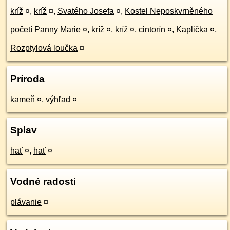
kríž
¤
,
kríž
¤
,
Svatého Josefa
¤
,
Kostel Neposkvrněného
početí Panny Marie
¤
,
kríž
¤
,
kríž
¤
,
cintorín
¤
,
Kaplička
¤
,
Rozptylová loučka
¤
Príroda
kameň
¤
,
výhľad
¤
Splav
hať
¤
,
hať
¤
Vodné radosti
plávanie
¤