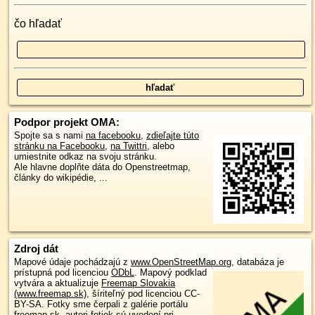
čo hľadať
Podpor projekt OMA:
Spojte sa s nami
na facebooku
,
zdieľajte túto
stránku na Facebooku
,
na Twittri
, alebo
umiestnite odkaz na svoju stránku.
Ale hlavne doplňte dáta do Openstreetmap,
články do wikipédie, ...
Zdroj dát
Mapové údaje pochádzajú z
www.OpenStreetMap.org
, databáza je
prístupná pod licenciou
ODbL
.
Mapový podklad
vytvára a aktualizuje
Freemap Slovakia
(www.freemap.sk)
, šíriteľný pod licenciou CC-
BY-SA. Fotky sme čerpali z galérie portálu
freemap.sk, autori fotiek sú uvedení pri