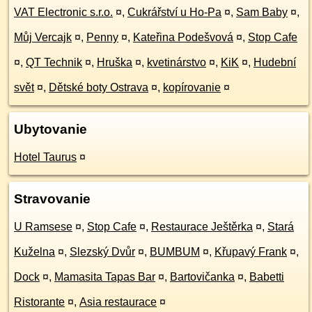
VAT Electronic s.r.o.
¤
,
Cukrářství u Ho-Pa
¤
,
Sam Baby
¤
,
Můj Vercajk
¤
,
Penny
¤
,
Kateřina Podešvová
¤
,
Stop Cafe
¤
,
QT Technik
¤
,
Hruška
¤
,
kvetinárstvo
¤
,
KiK
¤
,
Hudební
svět
¤
,
Dětské boty Ostrava
¤
,
kopírovanie
¤
Ubytovanie
Hotel Taurus
¤
Stravovanie
U Ramsese
¤
,
Stop Cafe
¤
,
Restaurace Ještěrka
¤
,
Stará
Kuželna
¤
,
Slezský Dvůr
¤
,
BUMBUM
¤
,
Křupavý Frank
¤
,
Dock
¤
,
Mamasita Tapas Bar
¤
,
Bartovičanka
¤
,
Babetti
Ristorante
¤
,
Asia restaurace
¤