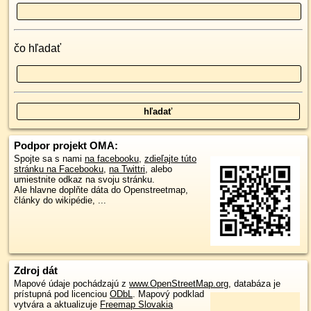
čo hľadať
Podpor projekt OMA:
Spojte sa s nami
na facebooku
,
zdieľajte túto
stránku na Facebooku
,
na Twittri
, alebo
umiestnite odkaz na svoju stránku.
Ale hlavne doplňte dáta do Openstreetmap,
články do wikipédie, ...
Zdroj dát
Mapové údaje pochádzajú z
www.OpenStreetMap.org
, databáza je
prístupná pod licenciou
ODbL
.
Mapový podklad
vytvára a aktualizuje
Freemap Slovakia