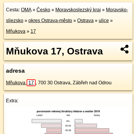
Cesta:
OMA
»
Česko
»
Moravskoslezský kraj
»
Moravsko-
sliezsko
»
okres Ostrava-město
»
Ostrava
»
ulice
»
Mňukova
»
17
Mňukova 17, Ostrava
adresa
Mňukova
17
,
700 30
Ostrava, Zábřeh nad Odrou
Extra: