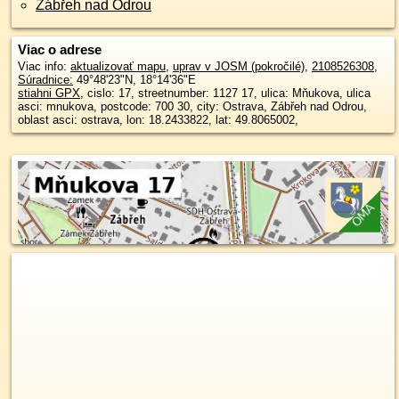
Zábřeh nad Odrou
Viac o adrese
Viac info:
aktualizovať mapu
,
uprav v JOSM (pokročilé)
,
2108526308
,
Súradnice:
49°48'23"N
,
18°14'36"E
stiahni GPX
, cislo: 17, streetnumber: 1127 17, ulica: Mňukova, ulica
asci: mnukova, postcode: 700 30, city: Ostrava, Zábřeh nad Odrou,
oblast asci: ostrava, lon: 18.2433822, lat: 49.8065002,