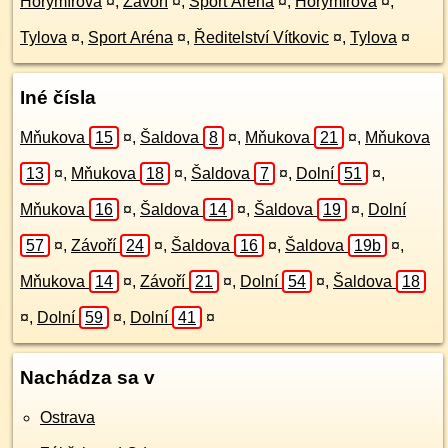
Horymírova
¤
,
Závoří
¤
,
Sport Aréna
¤
,
Horymírova
¤
,
Tylova
¤
,
Sport Aréna
¤
,
Ředitelství Vítkovic
¤
,
Tylova
¤
Iné čísla
Mňukova
15
¤
,
Šaldova
8
¤
,
Mňukova
21
¤
,
Mňukova
13
¤
,
Mňukova
18
¤
,
Šaldova
7
¤
,
Dolní
51
¤
,
Mňukova
16
¤
,
Šaldova
14
¤
,
Šaldova
19
¤
,
Dolní
57
¤
,
Závoří
24
¤
,
Šaldova
16
¤
,
Šaldova
19b
¤
,
Mňukova
14
¤
,
Závoří
21
¤
,
Dolní
54
¤
,
Šaldova
18
¤
,
Dolní
59
¤
,
Dolní
41
¤
Nachádza sa v
Ostrava