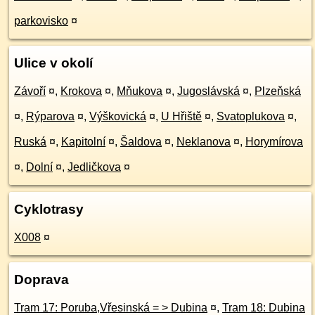
parkovisko
¤
Ulice v okolí
Závoří
¤
,
Krokova
¤
,
Mňukova
¤
,
Jugoslávská
¤
,
Plzeňská
¤
,
Rýparova
¤
,
Výškovická
¤
,
U Hřiště
¤
,
Svatoplukova
¤
,
Ruská
¤
,
Kapitolní
¤
,
Šaldova
¤
,
Neklanova
¤
,
Horymírova
¤
,
Dolní
¤
,
Jedličkova
¤
Cyklotrasy
X008
¤
Doprava
Tram 17: Poruba,Vřesinská = > Dubina
¤
,
Tram 18: Dubina