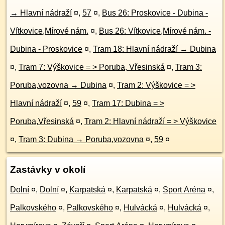
→ Hlavní nádraží
¤
,
57
¤
,
Bus 26: Proskovice - Dubina -
Vítkovice,Mírové nám.
¤
,
Bus 26: Vítkovice,Mírové nám. -
Dubina - Proskovice
¤
,
Tram 18: Hlavní nádraží → Dubina
¤
,
Tram 7: Výškovice = > Poruba, Vřesinská
¤
,
Tram 3:
Poruba,vozovna → Dubina
¤
,
Tram 2: Výškovice = >
Hlavní nádraží
¤
,
59
¤
,
Tram 17: Dubina = >
Poruba,Vřesinská
¤
,
Tram 2: Hlavní nádraží = > Výškovice
¤
,
Tram 3: Dubina → Poruba,vozovna
¤
,
59
¤
Zastávky v okolí
Dolní
¤
,
Dolní
¤
,
Karpatská
¤
,
Karpatská
¤
,
Sport Aréna
¤
,
Palkovského
¤
,
Palkovského
¤
,
Hulvácká
¤
,
Hulvácká
¤
,