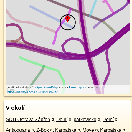
Podkladové dáta ©
OpenStreetMap
vrstva
Freemap.sk
, viac na
100 m
https://ostrava.oma.sk/u/mnukova/17
V okolí
SDH Ostrava-Zábřeh
¤
,
Dolní
¤
,
parkovisko
¤
,
Dolní
¤
,
Antakarana
¤
,
Z-Box
¤
,
Karpatská
¤
,
Move
¤
,
Karpatská
¤
,