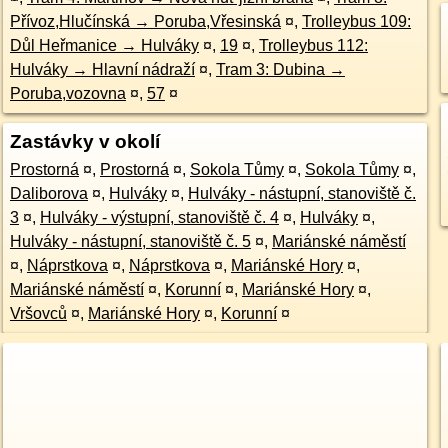
Přívoz,Hlučínská → Poruba,Vřesinská
¤
,
Trolleybus 109:
Důl Heřmanice → Hulváky
¤
,
19
¤
,
Trolleybus 112:
Hulváky → Hlavní nádraží
¤
,
Tram 3: Dubina →
Poruba,vozovna
¤
,
57
¤
Zastávky v okolí
Prostorná
¤
,
Prostorná
¤
,
Sokola Tůmy
¤
,
Sokola Tůmy
¤
,
Daliborova
¤
,
Hulváky
¤
,
Hulváky - nástupní, stanoviště č.
3
¤
,
Hulváky - výstupní, stanoviště č. 4
¤
,
Hulváky
¤
,
Hulváky - nástupní, stanoviště č. 5
¤
,
Mariánské náměstí
¤
,
Náprstkova
¤
,
Náprstkova
¤
,
Mariánské Hory
¤
,
Mariánské náměstí
¤
,
Korunní
¤
,
Mariánské Hory
¤
,
Vršovců
¤
,
Mariánské Hory
¤
,
Korunní
¤