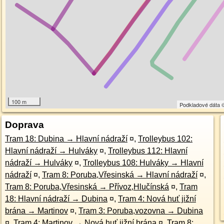
100 m
Podkladové dáta
Doprava
Tram 18: Dubina → Hlavní nádraží
¤
,
Trolleybus 102:
Hlavní nádraží → Hulváky
¤
,
Trolleybus 112: Hlavní
nádraží → Hulváky
¤
,
Trolleybus 108: Hulváky → Hlavní
nádraží
¤
,
Tram 8: Poruba,Vřesinská → Hlavní nádraží
¤
,
Tram 8: Poruba,Vřesinská → Přívoz,Hlučínská
¤
,
Tram
18: Hlavní nádraží → Dubina
¤
,
Tram 4: Nová huť jižní
brána → Martinov
¤
,
Tram 3: Poruba,vozovna → Dubina
¤
,
Tram 4: Martinov → Nová huť jižní brána
¤
,
Tram 8: