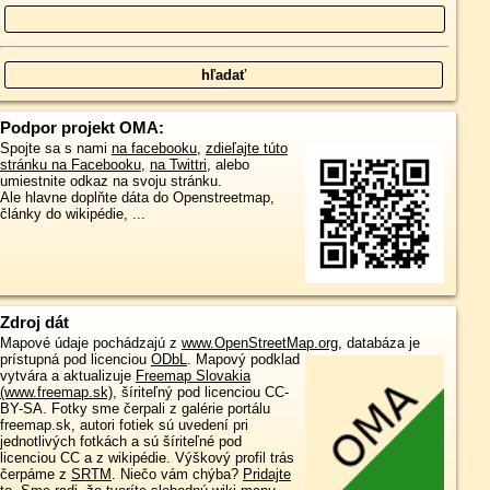
Podpor projekt OMA:
Spojte sa s nami
na facebooku
,
zdieľajte túto
stránku na Facebooku
,
na Twittri
, alebo
umiestnite odkaz na svoju stránku.
Ale hlavne doplňte dáta do Openstreetmap,
články do wikipédie, ...
Zdroj dát
Mapové údaje pochádzajú z
www.OpenStreetMap.org
, databáza je
prístupná pod licenciou
ODbL
.
Mapový podklad
vytvára a aktualizuje
Freemap Slovakia
(www.freemap.sk)
, šíriteľný pod licenciou CC-
BY-SA. Fotky sme čerpali z galérie portálu
freemap.sk, autori fotiek sú uvedení pri
jednotlivých fotkách a sú šíriteľné pod
licenciou CC a z wikipédie. Výškový profil trás
čerpáme z
SRTM
. Niečo vám chýba?
Pridajte