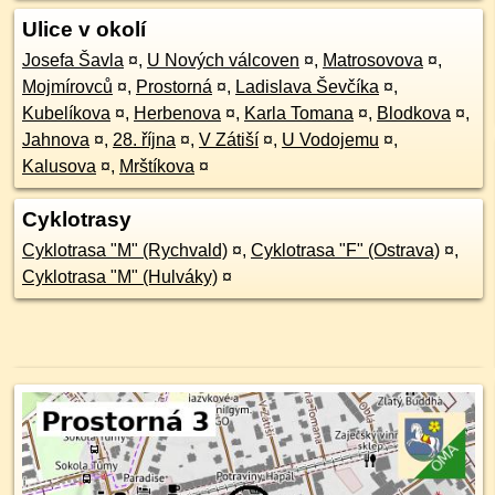
Ulice v okolí
Josefa Šavla
¤
,
U Nových válcoven
¤
,
Matrosovova
¤
,
Mojmírovců
¤
,
Prostorná
¤
,
Ladislava Ševčíka
¤
,
Kubelíkova
¤
,
Herbenova
¤
,
Karla Tomana
¤
,
Blodkova
¤
,
Jahnova
¤
,
28. října
¤
,
V Zátiší
¤
,
U Vodojemu
¤
,
Kalusova
¤
,
Mrštíkova
¤
Cyklotrasy
Cyklotrasa "M" (Rychvald)
¤
,
Cyklotrasa "F" (Ostrava)
¤
,
Cyklotrasa "M" (Hulváky)
¤