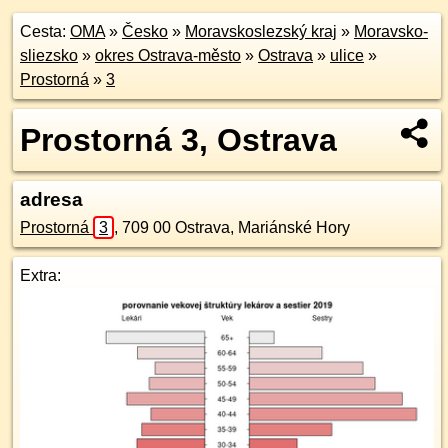
Cesta:
OMA
»
Česko
»
Moravskoslezský kraj
»
Moravsko-
sliezsko
»
okres Ostrava-město
»
Ostrava
»
ulice
»
Prostorná
»
3
Prostorná 3, Ostrava
adresa
Prostorná
3
,
709 00
Ostrava, Mariánské Hory
Extra: