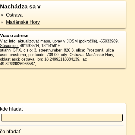
Nachádza sa v
Ostrava
Mariánské Hory
Viac o adrese
Viac info:
aktualizovať mapu
,
uprav v JOSM (pokročilé)
,
-65033989
,
Súradnice:
49°49'35"N
,
18°14'59"E
stiahni GPX
, cislo: 3, streetnumber: 826 3, ulica: Prostorná, ulica
asci: prostorna, postcode: 709 00, city: Ostrava, Mariánské Hory,
oblast asci: ostrava, lon: 18.24992118384139, lat:
49.82639826966587,
kde hľadať
čo hľadať