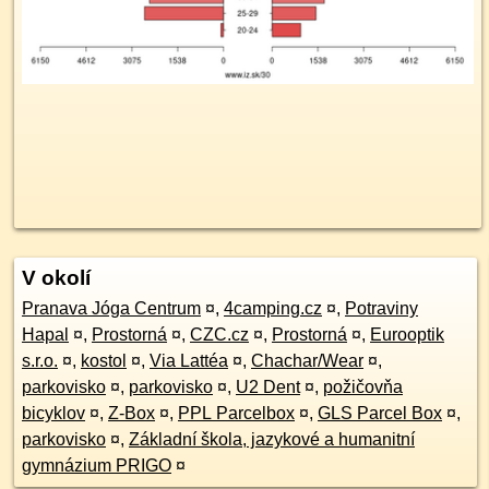
V okolí
Pranava Jóga Centrum
¤
,
4camping.cz
¤
,
Potraviny
Hapal
¤
,
Prostorná
¤
,
CZC.cz
¤
,
Prostorná
¤
,
Eurooptik
s.r.o.
¤
,
kostol
¤
,
Via Lattéa
¤
,
Chachar/Wear
¤
,
parkovisko
¤
,
parkovisko
¤
,
U2 Dent
¤
,
požičovňa
bicyklov
¤
,
Z-Box
¤
,
PPL Parcelbox
¤
,
GLS Parcel Box
¤
,
parkovisko
¤
,
Základní škola, jazykové a humanitní
gymnázium PRIGO
¤