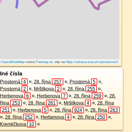
 ©
OpenStreetMap
vrstva
Freemap.sk
, viac na
https://ostrava.oma.sk/u/prostorna/3
Iné čísla
Prostorná
4
¤
,
28. října
257
¤
,
Prostorná
5
¤
,
Prostorná
2
¤
,
Mrštíkova
2
¤
,
28. října
255
¤
,
Herbenova
6
¤
,
Herbenova
7
¤
,
28. října
259
¤
,
28.
října
253
¤
,
28. října
261
¤
,
Mrštíkova
4
¤
,
28. října
251
¤
,
Herbenova
5
¤
,
28. října
924
¤
,
28. října
263
¤
,
28. října
252
¤
,
Herbenova
4
¤
,
28. října
250
¤
,
Kremličkova
10
¤