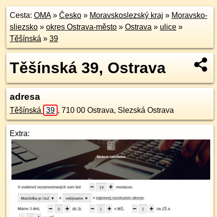
Cesta:
OMA
»
Česko
»
Moravskoslezský kraj
»
Moravsko-
sliezsko
»
okres Ostrava-město
»
Ostrava
»
ulice
»
Těšínská
»
39
Těšínská 39, Ostrava
adresa
Těšínská
39
,
710 00
Ostrava, Slezská Ostrava
Extra: