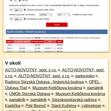
V okolí
AUTO-NOVOTNÝ, spol. s r.o.
¤
,
AUTO-NOVOTNÝ, spol.
s r.o.
¤
,
AUTO-NOVOTNÝ, spol. s r.o.
¤
,
parkovisko
¤
,
Radnice Slezská Ostrava - historická budova
¤
,
OPEL -
Ostrava Trail
¤
,
Muzeum Keltičkova kovárna
¤
,
pamätník
¤
,
ÚMOb Slezská Ostrava
¤
,
Muzeum Keltičkova kovárna
¤
,
pamätník
¤
,
pamätník
¤
,
Slezskoostravská radnice
¤
,
Kaplička
¤
,
Petr Bezruč
¤
,
Stará Kuželna
¤
,
cyklostojan
¤
,