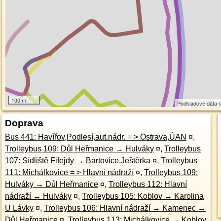
100 m
Podkladové dáta
Doprava
Bus 441: Havířov,Podlesí,aut.nádr. = > Ostrava,ÚAN
¤
,
Trolleybus 109: Důl Heřmanice → Hulváky
¤
,
Trolleybus
107: Sídliště Fifejdy → Bartovice,Ještěrka
¤
,
Trolleybus
111: Michálkovice = > Hlavní nádraží
¤
,
Trolleybus 109:
Hulváky → Důl Heřmanice
¤
,
Trolleybus 112: Hlavní
nádraží → Hulváky
¤
,
Trolleybus 105: Koblov → Karolina
U Lávky
¤
,
Trolleybus 106: Hlavní nádraží → Kamenec →
Důl Heřmanice
¤
,
Trolleybus 113: Michálkovice → Koblov