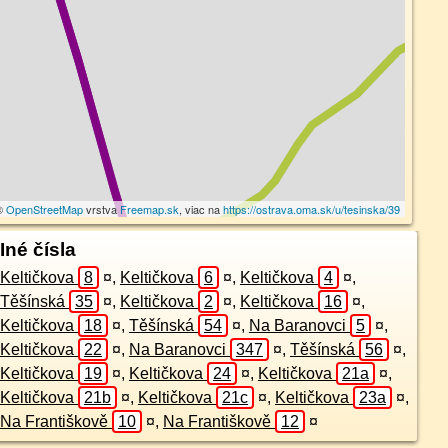
 ©
OpenStreetMap
vrstva
Freemap.sk
, viac na
https://ostrava.oma.sk/u/tesinska/39
Iné čísla
Keltičkova
8
¤
,
Keltičkova
6
¤
,
Keltičkova
4
¤
,
Těšínská
35
¤
,
Keltičkova
2
¤
,
Keltičkova
16
¤
,
Keltičkova
18
¤
,
Těšínská
54
¤
,
Na Baranovci
5
¤
,
Keltičkova
22
¤
,
Na Baranovci
347
¤
,
Těšínská
56
¤
,
Keltičkova
19
¤
,
Keltičkova
24
¤
,
Keltičkova
21a
¤
,
Keltičkova
21b
¤
,
Keltičkova
21c
¤
,
Keltičkova
23a
¤
,
Na Františkově
10
¤
,
Na Františkově
12
¤