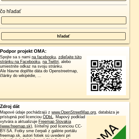
čo hľadať
Podpor projekt OMA:
Spojte sa s nami
na facebooku
,
zdieľajte túto
stránku na Facebooku
,
na Twittri
, alebo
umiestnite odkaz na svoju stránku.
Ale hlavne doplňte dáta do Openstreetmap,
články do wikipédie, ...
Zdroj dát
Mapové údaje pochádzajú z
www.OpenStreetMap.org
, databáza je
prístupná pod licenciou
ODbL
.
Mapový podklad
vytvára a aktualizuje
Freemap Slovakia
(www.freemap.sk)
, šíriteľný pod licenciou CC-
BY-SA. Fotky sme čerpali z galérie portálu
freemap.sk, autori fotiek sú uvedení pri