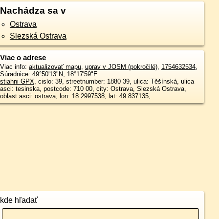
Nachádza sa v
Ostrava
Slezská Ostrava
Viac o adrese
Viac info:
aktualizovať mapu
,
uprav v JOSM (pokročilé)
,
1754632534
,
Súradnice:
49°50'13"N
,
18°17'59"E
stiahni GPX
, cislo: 39, streetnumber: 1880 39, ulica: Těšínská, ulica
asci: tesinska, postcode: 710 00, city: Ostrava, Slezská Ostrava,
oblast asci: ostrava, lon: 18.2997538, lat: 49.837135,
kde hľadať