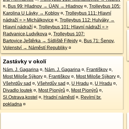
¤
,
Bus 99: Hladnov → ÚAN → Hladnov
¤
,
Trolleybus 105:
Karolina U Lávky → Koblov
¤
,
Trolleybus 111: Hlavní
nádraží = > Michálkovice
¤
,
Trolleybus 112: Hulváky →
Hlavní nádraží
¤
,
Trolleybus 101: Hlavní nádraží = >
Radvanice,Ludvíkova
¤
,
Trolleybus 107:
Bartovice,Ještěrka → Sídliště Fifejdy
¤
,
Bus 71: Šenov,
Volenství → Náměstí Republiky
¤
Zastávky v okolí
Nám. J. Gagarina
¤
,
Nám. J. Gagarina
¤
,
Františkov
¤
,
Most Miloše Sýkory
¤
,
Františkov
¤
,
Most Miloše Sýkory
¤
,
Všehrdův sad
¤
,
Všehrdův sad
¤
,
U Hradu
¤
,
U Hradu
¤
,
Divadlo loutek
¤
,
Most Pionýrů
¤
,
Most Pionýrů
¤
,
Sl.Ostrava,kostel
¤
,
Hradní náměstí
¤
,
Revírní br.
pokladna
¤