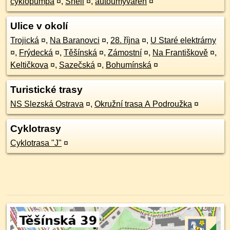
cyklopumpa
¤
,
Shell
¤
,
autoumyváreň
¤
Ulice v okolí
Trojická
¤
,
Na Baranovci
¤
,
28. října
¤
,
U Staré elektrárny
¤
,
Frýdecká
¤
,
Těšínská
¤
,
Zámostní
¤
,
Na Františkově
¤
,
Keltičkova
¤
,
Sazečská
¤
,
Bohumínská
¤
Turistické trasy
NS Slezská Ostrava
¤
,
Okružní trasa A Podroužka
¤
Cyklotrasy
Cyklotrasa "J"
¤