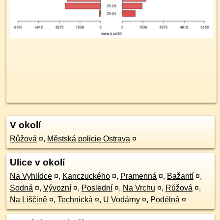
V okolí
Růžová
¤
,
Městská policie Ostrava
¤
Ulice v okolí
Na Vyhlídce
¤
,
Kanczuckého
¤
,
Pramenná
¤
,
Bažantí
¤
,
Sodná
¤
,
Vývozní
¤
,
Poslední
¤
,
Na Vrchu
¤
,
Růžová
¤
,
Na Liščině
¤
,
Technická
¤
,
U Vodárny
¤
,
Podélná
¤