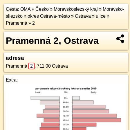
Cesta:
OMA
»
Česko
»
Moravskoslezský kraj
»
Moravsko-
sliezsko
»
okres Ostrava-město
»
Ostrava
»
ulice
»
Pramenná
»
2
Pramenná 2, Ostrava
adresa
Pramenná
2
,
711 00
Ostrava
Extra: