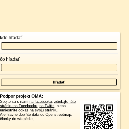
kde hľadať
čo hľadať
Podpor projekt OMA:
Spojte sa s nami
na facebooku
,
zdieľajte túto
stránku na Facebooku
,
na Twittri
, alebo
umiestnite odkaz na svoju stránku.
Ale hlavne doplňte dáta do Openstreetmap,
články do wikipédie, ...