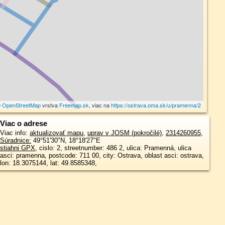
©
OpenStreetMap
vrstva
Freemap.sk
, viac na
https://ostrava.oma.sk/u/pramenna/2
Viac o adrese
Viac info:
aktualizovať mapu
,
uprav v JOSM (pokročilé)
,
2314260955
,
Súradnice:
49°51'30"N
,
18°18'27"E
stiahni GPX
, cislo: 2, streetnumber: 486 2, ulica: Pramenná, ulica
asci: pramenna, postcode: 711 00, city: Ostrava, oblast asci: ostrava,
lon: 18.3075144, lat: 49.8585348,