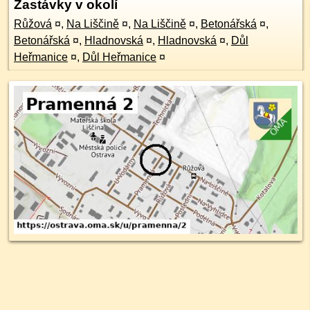
Zastávky v okolí
Růžová
¤
,
Na Liščině
¤
,
Na Liščině
¤
,
Betonářská
¤
,
Betonářská
¤
,
Hladnovská
¤
,
Hladnovská
¤
,
Důl
Heřmanice
¤
,
Důl Heřmanice
¤