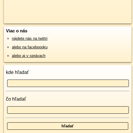
Viac o nás
nájdete nás na twittri
alebo na faceboooku
alebo aj v správach
kde hľadať
čo hľadať