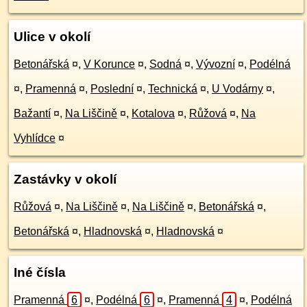
Ulice v okolí
Betonářská
¤
,
V Korunce
¤
,
Sodná
¤
,
Vývozní
¤
,
Podélná
¤
,
Pramenná
¤
,
Poslední
¤
,
Technická
¤
,
U Vodárny
¤
,
Bažantí
¤
,
Na Liščině
¤
,
Kotalova
¤
,
Růžová
¤
,
Na
Vyhlídce
¤
Zastávky v okolí
Růžová
¤
,
Na Liščině
¤
,
Na Liščině
¤
,
Betonářská
¤
,
Betonářská
¤
,
Hladnovská
¤
,
Hladnovská
¤
Iné čísla
Pramenná
6
¤
,
Podélná
6
¤
,
Pramenná
4
¤
,
Podélná