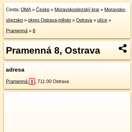
Cesta:
OMA
»
Česko
»
Moravskoslezský kraj
»
Moravsko-
sliezsko
»
okres Ostrava-město
»
Ostrava
»
ulice
»
Pramenná
»
8
Pramenná 8, Ostrava
adresa
Pramenná
8
,
711 00
Ostrava