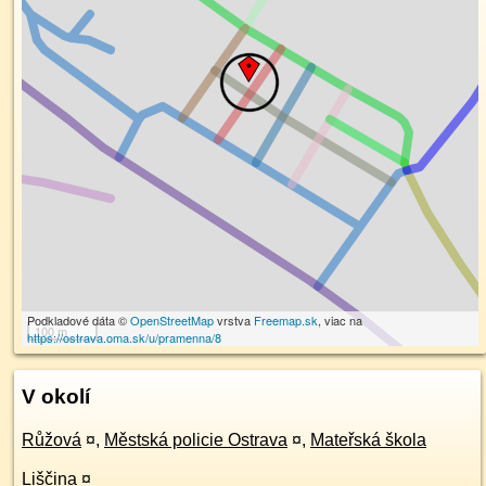
Podkladové dáta ©
OpenStreetMap
vrstva
Freemap.sk
, viac na
100 m
https://ostrava.oma.sk/u/pramenna/8
V okolí
Růžová
¤
,
Městská policie Ostrava
¤
,
Mateřská škola
Liščina
¤