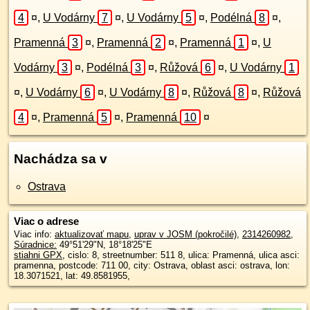
4
¤
,
U Vodárny
7
¤
,
U Vodárny
5
¤
,
Podélná
8
¤
,
Pramenná
3
¤
,
Pramenná
2
¤
,
Pramenná
1
¤
,
U
Vodárny
3
¤
,
Podélná
3
¤
,
Růžová
6
¤
,
U Vodárny
1
¤
,
U Vodárny
6
¤
,
U Vodárny
8
¤
,
Růžová
8
¤
,
Růžová
4
¤
,
Pramenná
5
¤
,
Pramenná
10
¤
Nachádza sa v
Ostrava
Viac o adrese
Viac info:
aktualizovať mapu
,
uprav v JOSM (pokročilé)
,
2314260982
,
Súradnice:
49°51'29"N
,
18°18'25"E
stiahni GPX
, cislo: 8, streetnumber: 511 8, ulica: Pramenná, ulica asci:
pramenna, postcode: 711 00, city: Ostrava, oblast asci: ostrava, lon:
18.3071521, lat: 49.8581955,